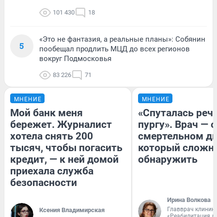
101 430
18
«Это не фантазия, а реальные планы»: Собянин
5
пообещал продлить МЦД до всех регионов
вокруг Подмосковья
83 226
71
МНЕНИЕ
МНЕНИЕ
Мой банк меня
«Спуталась речь
бережет. Журналист
пургу». Врач — о
хотела снять 200
смертельном ди
тысяч, чтобы погасить
который сложн
кредит, — к ней домой
обнаружить
приехала служба
безопасности
Ирина Волкова
Главврач клиник
Ксения Владимирская
«Реабилитация д