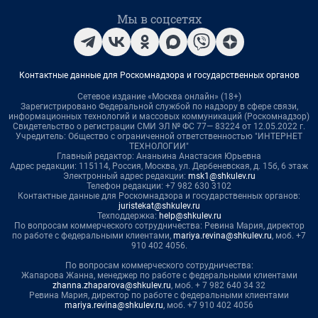
Мы в соцсетях
Контактные данные для Роскомнадзора и государственных органов
Сетевое издание «Москва онлайн» (18+)
Зарегистрировано Федеральной службой по надзору в сфере связи,
информационных технологий и массовых коммуникаций (Роскомнадзор)
Свидетельство о регистрации СМИ ЭЛ № ФС 77— 83224 от 12.05.2022 г.
Учредитель: Общество с ограниченной ответственностью "ИНТЕРНЕТ
ТЕХНОЛОГИИ"
Главный редактор: Ананьина Анастасия Юрьевна
Адрес редакции: 115114, Россия, Москва, ул. Дербеневская, д. 15б, 6 этаж
Электронный адрес редакции:
msk1@shkulev.ru
Телефон редакции: +7 982 630 3102
Контактные данные для Роскомнадзора и государственных органов:
juristekat@shkulev.ru
Техподдержка:
help@shkulev.ru
По вопросам коммерческого сотрудничества: Ревина Мария, директор
по работе с федеральными клиентами,
mariya.revina@shkulev.ru
, моб. +7
910 402 4056.
По вопросам коммерческого сотрудничества:
Жапарова Жанна, менеджер по работе с федеральными клиентами
zhanna.zhaparova@shkulev.ru
, моб. + 7 982 640 34 32
Ревина Мария, директор по работе с федеральными клиентами
mariya.revina@shkulev.ru
, моб. +7 910 402 4056