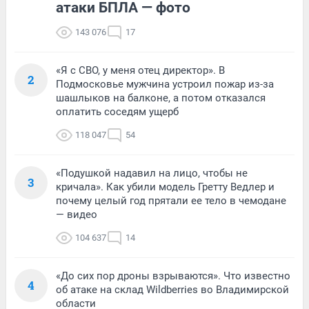
атаки БПЛА — фото
143 076
17
«Я с СВО, у меня отец директор». В
2
Подмосковье мужчина устроил пожар из-за
шашлыков на балконе, а потом отказался
оплатить соседям ущерб
118 047
54
«Подушкой надавил на лицо, чтобы не
3
кричала». Как убили модель Гретту Ведлер и
почему целый год прятали ее тело в чемодане
— видео
104 637
14
«До сих пор дроны взрываются». Что известно
4
об атаке на склад Wildberries во Владимирской
области