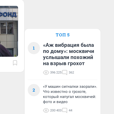
ТОП 5
«Аж вибрация была
1
по дому»: москвичи
услышали похожий
на взрыв грохот
396 225
362
«У машин сигналки заорали».
2
Что известно о грохоте,
который напугал москвичей:
фото и видео
200 403
44