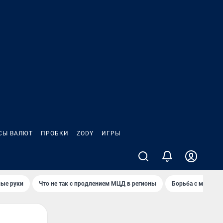
СЫ ВАЛЮТ
ПРОБКИ
ZODY
ИГРЫ
ные руки
Что не так с продлением МЦД в регионы
Борьба с мэрией 