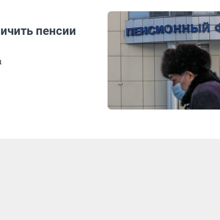
ичить пенсии
ы