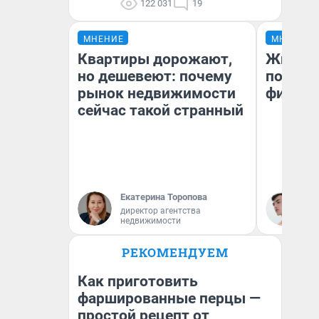
122 031
19
МНЕНИЕ
МНЕНИЕ
Квартиры дорожают,
Жизнь 
но дешевеют: почему
подбор
рынок недвижимости
фильмо
сейчас такой странный
Екатерина Торопова
Ки
директор агентства
недвижимости
РЕКОМЕНДУЕМ
Как приготовить
фаршированные перцы —
простой рецепт от