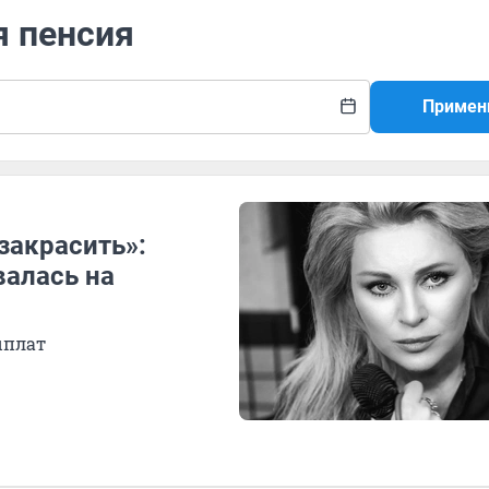
я пенсия
Примен
закрасить»:
алась на
ыплат