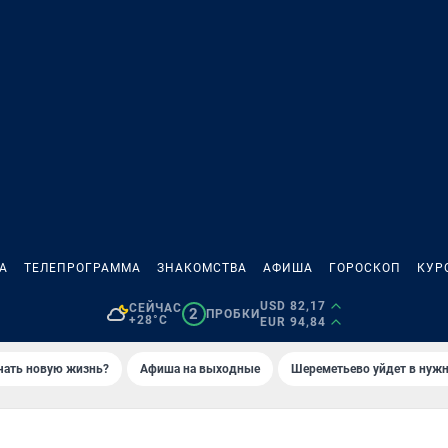
А
ТЕЛЕПРОГРАММА
ЗНАКОМСТВА
АФИША
ГОРОСКОП
КУР
USD 82,17
СЕЙЧАС
2
ПРОБКИ
+28°C
EUR 94,84
ачать новую жизнь?
Афиша на выходные
Шереметьево уйдет в нуж