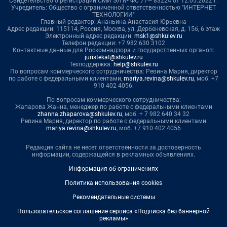
Свидетельство о регистрации СМИ ЭЛ № ФС 77— 83224 от 12.05.2022 г.
Учредитель: Общество с ограниченной ответственностью "ИНТЕРНЕТ
ТЕХНОЛОГИИ"
Главный редактор: Ананьина Анастасия Юрьевна
Адрес редакции: 115114, Россия, Москва, ул. Дербеневская, д. 15б, 6 этаж
Электронный адрес редакции:
msk1@shkulev.ru
Телефон редакции: +7 982 630 3102
Контактные данные для Роскомнадзора и государственных органов:
juristekat@shkulev.ru
Техподдержка:
help@shkulev.ru
По вопросам коммерческого сотрудничества: Ревина Мария, директор
по работе с федеральными клиентами,
mariya.revina@shkulev.ru
, моб. +7
910 402 4056.
По вопросам коммерческого сотрудничества:
Жапарова Жанна, менеджер по работе с федеральными клиентами
zhanna.zhaparova@shkulev.ru
, моб. + 7 982 640 34 32
Ревина Мария, директор по работе с федеральными клиентами
mariya.revina@shkulev.ru
, моб. +7 910 402 4056
Редакция сайта не несет ответственности за достоверность
информации, содержащейся в рекламных объявлениях.
Информация об ограничениях
Политика использования cookies
Рекомендательные системы
Пользовательское соглашение сервиса «Подписка без баннерной
рекламы»