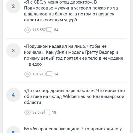
«Я с СВО, у меня отец директор». В
2
Подмосковье мужчина устроил пожар из-за
шашлыков на балконе, а потом отказался
оплатить соседям ущерб
115 557
54
«Подушкой надавил на лицо, чтобы не
3
кричала». Как убили модель Гретту Ведлер и
почему целый год прятали ее тело в чемодане
— видео
101 913
14
«До сих пор дроны взрываются». Что известно
4
об атаке на склад Wildberries во Владимирской
области
98 679
18
Бомбу пронесла женщина. Что происходило у
5