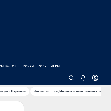
СЫ ВАЛЮТ
ПРОБКИ
ZODY
ИГРЫ
вация в Царицыно
Что за грохот над Москвой — ответ военных эксперто