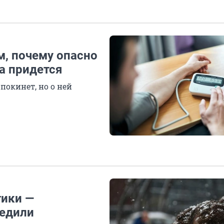
м, почему опасно
да придется
покинет, но о ней
гики —
редили