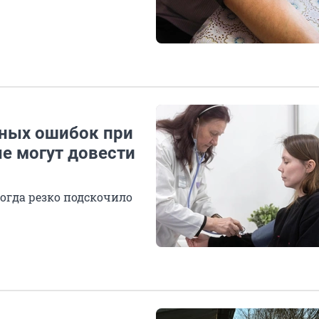
авных ошибок при
е могут довести
когда резко подскочило