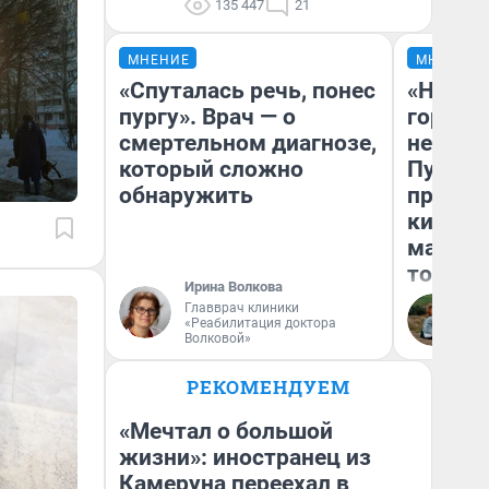
135 447
21
МНЕНИЕ
МНЕНИЕ
«Спуталась речь, понес
«Нет н
пургу». Врач — о
городов
смертельном диагнозе,
недофи
который сложно
Путеше
обнаружить
проеха
киломе
машине
того
Ирина Волкова
Главврач клиники
Ек
«Реабилитация доктора
Волковой»
РЕКОМЕНДУЕМ
«Мечтал о большой
жизни»: иностранец из
Камеруна переехал в