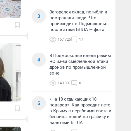
Загорелся склад, погибли и
3
пострадали люди. Что
происходит в Подмосковье
после атаки БПЛА — фото
157 725
17
В Подмосковье ввели режим
4
ЧС из-за смертельной атаки
дронов по промышленной
зоне
140 301
6
«На 18 отдыхающих 18
5
поваров». Как проходит лето
в Крыму с перебоями света и
бензина, водой по графику и
налетами БПЛА