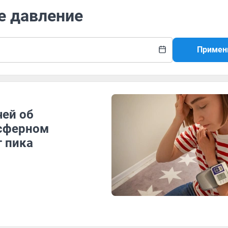
е давление
Примен
ей об
сферном
т пика