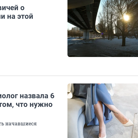
вичей о
и на этой
иолог назвала 6
том, что нужно
ить начавшиеся