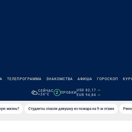
А
ТЕЛЕПРОГРАММА
ЗНАКОМСТВА
АФИША
ГОРОСКОП
КУР
USD 82,17
СЕЙЧАС
2
ПРОБКИ
+24°C
EUR 94,84
овую жизнь?
Студенты спасли девушку из пожара на 9-м этаже
Рено