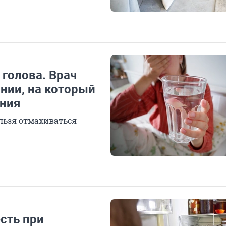
 голова. Врач
нии, на который
ания
ельзя отмахиваться
есть при