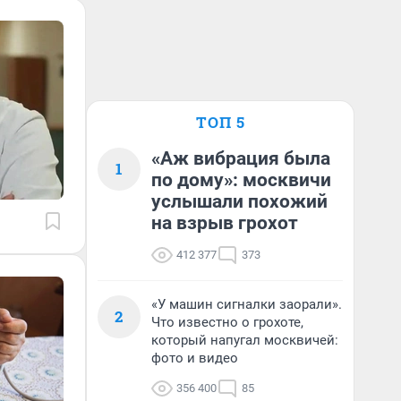
ТОП 5
«Аж вибрация была
1
по дому»: москвичи
услышали похожий
на взрыв грохот
412 377
373
«У машин сигналки заорали».
2
Что известно о грохоте,
который напугал москвичей:
фото и видео
356 400
85