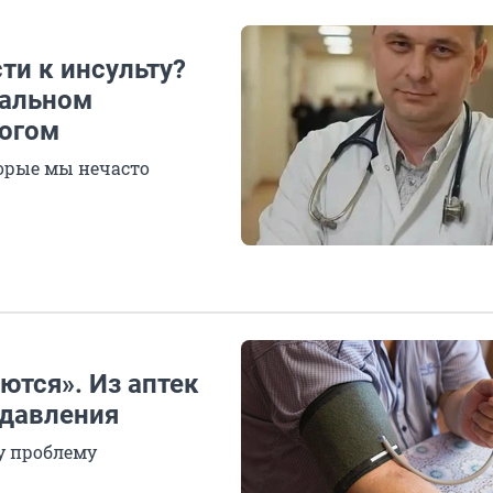
ти к инсульту?
иальном
логом
торые мы нечасто
ются». Из аптек
 давления
у проблему