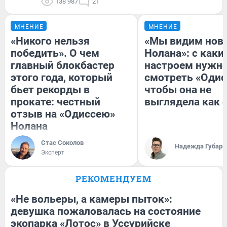
138 987
21
МНЕНИЕ
МНЕНИЕ
«Никого нельзя
«Мы видим нов
победить». О чем
Нолана»: с каки
главный блокбастер
настроем нужн
этого года, который
смотреть «Одис
бьет рекорды в
чтобы она не
прокате: честный
выглядела как 
отзыв на «Одиссею»
Нолана
Стас Соколов
Надежда Губарь
Эксперт
РЕКОМЕНДУЕМ
«Не вольеры, а камеры пыток»:
девушка пожаловалась на состояние
экопарка «Лотос» в Уссурийске