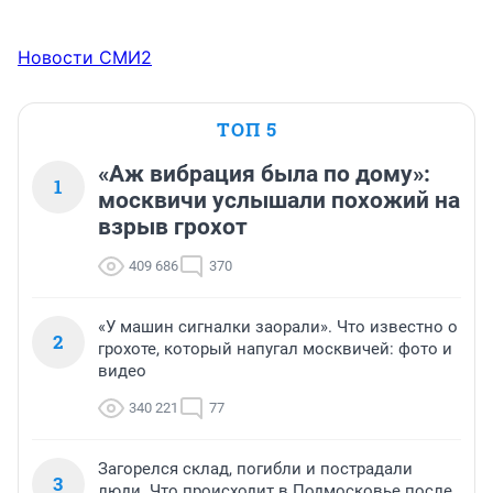
Новости СМИ2
ТОП 5
«Аж вибрация была по дому»:
1
москвичи услышали похожий на
взрыв грохот
409 686
370
«У машин сигналки заорали». Что известно о
2
грохоте, который напугал москвичей: фото и
видео
340 221
77
Загорелся склад, погибли и пострадали
3
люди. Что происходит в Подмосковье после