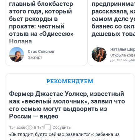
главный блокбастер
предпринимат
этого года, который
рассказала, как
бьет рекорды в
самом деле ус
прокате: честный
бизнес со скл
отзыв на «Одиссею»
дешевых това
Нолана
Наталья Шорох
Стас Соколов
Открыла кофейн
Эксперт
деньги соцразв
РЕКОМЕНДУЕМ
Фермер Джастас Уолкер, известный
как «веселый молочник», заявил что
его семью могут выдворить из
России — видео
15 часов
8 174
Обсудить
«Выглядит, будто сейчас развалится»: ребенка из