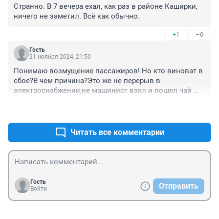
реально собирался мыслями, чтобы прыгнуть. 
Странно. В 7 вечера ехал, как раз в районе Каширки, 
(((Парень-таджик, устал, что его все "черным" 
ничего не заметил. Всё как обычно.
обзывают тут. Хотела конечно сказать, что "так 
возвращайся домой, где ты будешь как все", но 
+1
–0
просто сказала, что это не выход.
Гость
21 ноября 2024, 21:50
Понимаю возмущение пассажиров! Но кто виноват в 
сбое?В чем причина?Это же не перерыв в 
электроснабжении,не машинист взял и пошел чай 
пить! 

+9
–0
Это безответственные хулиганские выходки 
пассажиров,которых надо обязать платить не штраф,а 
убытки метрополитену и всем пассажирам,кто подаст 
Читать все комментарии
жалобу,что в результате инцедента,произошло ....

чтобы из заработка вычиталось,на десятилетия 
вперед на покрытие издержек!

...если другого -- не понимают...
Гость
Отправить
Войти