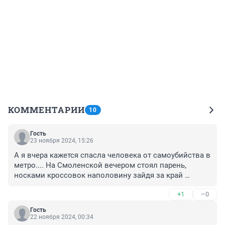
КОММЕНТАРИИ
10
Гость
23 ноября 2024, 15:26
А я вчера кажется спасла человека от самоубийства в 
метро.... На Смоленской вечером стоял парень, 
носками кроссовок наполовину зайдя за край 
платформы, что-то бормотал себе под нос и качался 
+1
–0
назад-вперёд.... У меня прям мелькнула мысль, что 
сейчас явно упадёт на рельсы.. Схватила его за руку и 
Гость
оттащила назад. По его реакции поняла, что он 
22 ноября 2024, 00:34