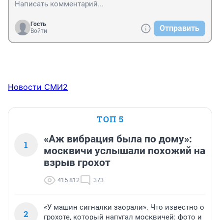
Гость
Отправить
Войти
Новости СМИ2
ТОП 5
«Аж вибрация была по дому»:
1
москвичи услышали похожий на
взрыв грохот
415 812
373
«У машин сигналки заорали». Что известно о
2
грохоте, который напугал москвичей: фото и