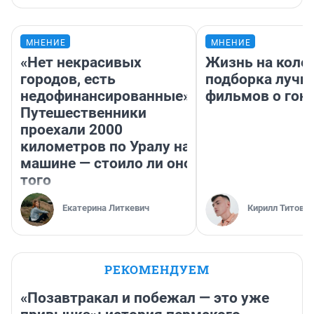
МНЕНИЕ
МНЕНИЕ
«Нет некрасивых
Жизнь на колес
городов, есть
подборка лучш
недофинансированные».
фильмов о гон
Путешественники
проехали 2000
километров по Уралу на
машине — стоило ли оно
того
Екатерина Литкевич
Кирилл Титов
РЕКОМЕНДУЕМ
«Позавтракал и побежал — это уже