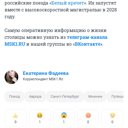
российские поезда «
Белый кречет
». Их запустят
вместе с высокоскоростной магистралью в 2028
году.
Самую оперативную информацию о жизни
столицы можно узнать из
телеграм-канала
MSK1.RU
и нашей группы во «
ВКонтакте
».
Екатерина Фадеева
Корреспондент MSK1.RU
Поезд
Аврора
Санкт-Петербург
Мнение
Путешес
0
1
1
0
0