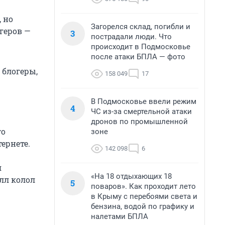
, но
Загорелся склад, погибли и
огеров —
3
пострадали люди. Что
происходит в Подмосковье
после атаки БПЛА — фото
 блогеры,
158 049
17
В Подмосковье ввели режим
4
ЧС из-за смертельной атаки
дронов по промышленной
го
зоне
ернете.
142 098
6
я
«На 18 отдыхающих 18
лл колол
5
поваров». Как проходит лето
в Крыму с перебоями света и
бензина, водой по графику и
налетами БПЛА