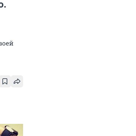
о.
воей