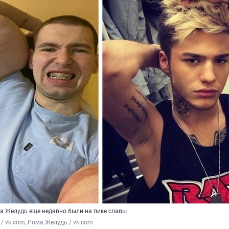
а Желудь еще недавно были на пике славы
 / vk.com, Рома Желудь / vk.com