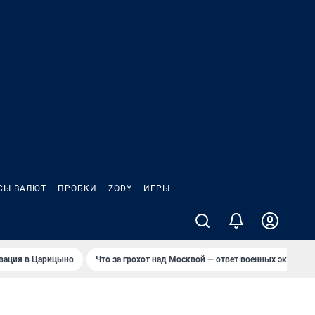
СЫ ВАЛЮТ
ПРОБКИ
ZODY
ИГРЫ
вация в Царицыно
Что за грохот над Москвой — ответ военных эксперто