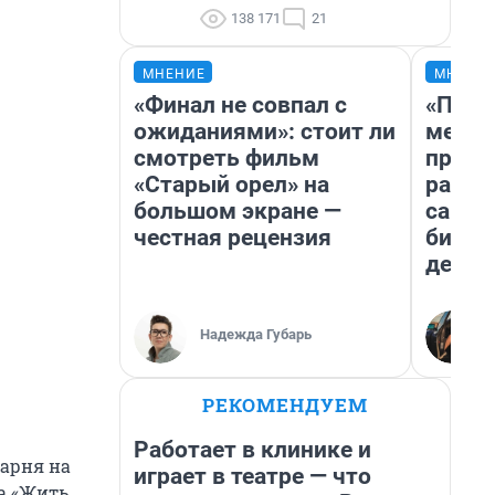
138 171
21
МНЕНИЕ
МНЕНИ
«Финал не совпал с
«Поку
ожиданиями»: стоит ли
мешке
смотреть фильм
предп
«Старый орел» на
расска
большом экране —
самом
честная рецензия
бизне
дешев
Надежда Губарь
РЕКОМЕНДУЕМ
Работает в клинике и
парня на
играет в театре — что
а «Жить