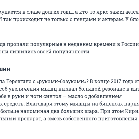
купается в славе долгие годы, а кто-то ярко зажигается
И так происходит не только с певцами и актерам. У бл
уда пропали популярные в недавнем времени в России
 они лишились своей популярности.
шин
а Терешина с «руками-базуками»? В конце 2017 года е
об увеличения мышц вызвал большой резонанс в инт
бе в руки и ноги синтол — масло с добавлением
 средств. Благодаря этому мышцы на бицепсах парн
ё больше напоминая два больших шара. При этом Кири
льный препарат, а смесь собственного приготовления.