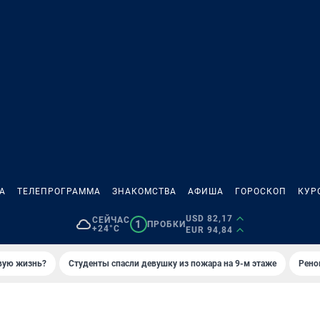
А
ТЕЛЕПРОГРАММА
ЗНАКОМСТВА
АФИША
ГОРОСКОП
КУР
USD 82,17
СЕЙЧАС
1
ПРОБКИ
+24°C
EUR 94,84
овую жизнь?
Студенты спасли девушку из пожара на 9-м этаже
Рено