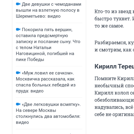
Две девушки с чемоданами
вышли на взлетную полосу в
Кто-то из звезд 
Шереметьево: видео
быстро тухнет. 
то же самое.
Покорила пять вершин,
оставила предсмертную
записку и послание сыну. Что
Разбираемся, к
с телом Натальи
и смотрим, как
Наговициной, погибшей на
пике Победы
Кирилл Тере
«Муж ловил ее сачком».
Помните Кирилл
Москвичка рассказала, как
спасла больных лебедей из
необычный спос
пруда: видео
Кирилл колол се
обезболивающих
«Две легковушки всмятку».
надувались, вс
На севере Москвы
себе не оригина
столкнулись два автомобиля:
видео