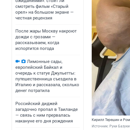
ожиданиями»: стоит ли
смотреть фильм «Старый
орел» на большом экране —
честная рецензия
После жары Москву накроют
дожди с грозами —
рассказываем, когда
испортится погода
Лимонные сады,
европейский Байкал и
очередь к статуе Джульетты:
путешественница съездила в
Италию и рассказала, сколько
денег потратила
Российский диджей
загадочно пропал в Таиланде
— связь с ним прервалась
Кирилл Терешин и Ром
накануне его дня рождения
Источник: 
Руки Базуки