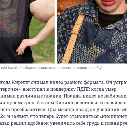
hin_ruki_bazuki / Instagram (соцсеть запрещена на территории РФ)
лгода Кирилл снимал видео разного формата. Он устр
терочке», выступал в поддержку ЛДПР, когда умер
нимал различные пранки. Правда, видео не набирали
яч просмотров. А затем Кирилл расстался со своей де
ьно преобразиться. Два месяца назад он увеличил себ
бы и заявил, что теперь будет становиться «иноплане
назад решил вдобавок увеличить себе грудь и планиру