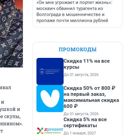
«Он мне угрожает и портит жизнь»:
москвич обвинил турагента из
Волгограда в мошенничестве и
пропаже почти миллиона рублей
ПРОМОКОДЫ
Скидка 11% на все
курсы
До 31 августа, 2026
аивал
Скидка 50% от 800 ₽
на первый заказ,
максимальная скидка
 и
600 ₽
вушкой и
До 31 августа, 2026
е скулы,
Скидка 5% на все
тянином».
сертификаты
ет
До 1 января, 2027