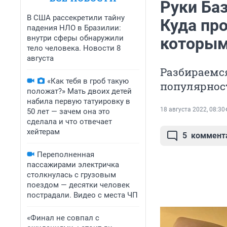
Руки Баз
В США рассекретили тайну
Куда пр
падения НЛО в Бразилии:
внутри сферы обнаружили
которым
тело человека. Новости 8
августа
Разбираемся
«Как тебя в гроб такую
популярнос
положат?» Мать двоих детей
набила первую татуировку в
18 августа 2022, 08:30
50 лет — зачем она это
сделала и что отвечает
хейтерам
5
коммент
Переполненная
пассажирами электричка
столкнулась с грузовым
поездом — десятки человек
пострадали. Видео с места ЧП
«Финал не совпал с