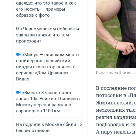
одежде: что это такое и как
его носить — примеры
образов с фото
На Черноморском побережье
закрыли пляжи: что там
происходит
«Минус — слишком много
спойлеров»: российский
ниндзя-скульптор снялся в
сериале «Дом Дракона».
Источник: 
kirill_teres
Видео
В последние по
«Вместо 3 часов полет
потасовки в «Пя
занял 10». Рейс из Тбилиси в
Жириновский, с
Москву перенаправили в
нескольких тыс
аэропорт за 1100 км
решил кардинал
подбородок и гу
На подлете к Москве сбили 12
беспилотников
А пару недель 