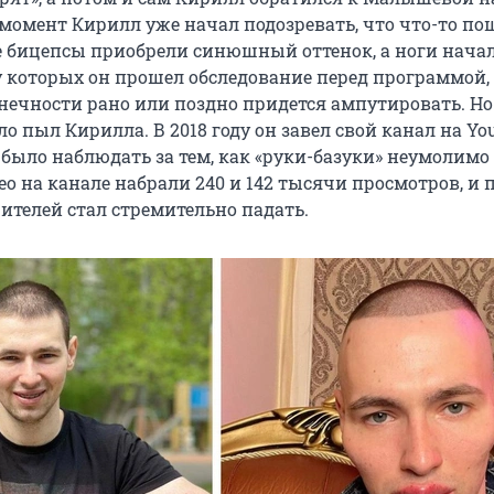
т момент Кирилл уже начал подозревать, что что-то по
е бицепсы приобрели синюшный оттенок, а ноги нача
 у которых он прошел обследование перед программой,
онечности рано или поздно придется ампутировать. Но
о пыл Кирилла. В 2018 году он завел свой канал на You
было наблюдать за тем, как «руки-базуки» неумолимо 
о на канале набрали 240 и 142 тысячи просмотров, и 
рителей стал стремительно падать.