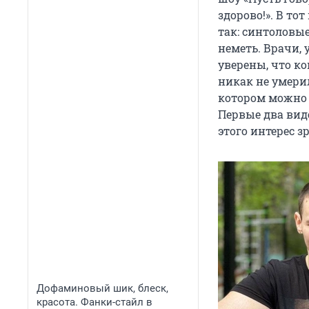
здорово!». В то
так: синтоловы
неметь. Врачи,
уверены, что к
никак не умерил
котором можно 
Первые два виде
этого интерес з
Дофаминовый шик, блеск,
красота. Фанки-стайл в