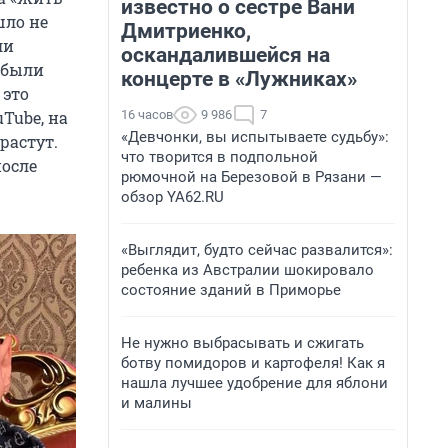
известно о сестре Вани
шло не
Дмитриенко,
ли
оскандалившейся на
 были
концерте в «Лужниках»
 это
16 часов
9 986
7
Tube, на
«Девчонки, вы испытываете судьбу»:
растут.
что творится в подпольной
после
рюмочной на Березовой в Рязани —
обзор YA62.RU
«Выглядит, будто сейчас развалится»:
ребенка из Австралии шокировало
состояние зданий в Приморье
Не нужно выбрасывать и сжигать
ботву помидоров и картофеля! Как я
нашла лучшее удобрение для яблони
и малины