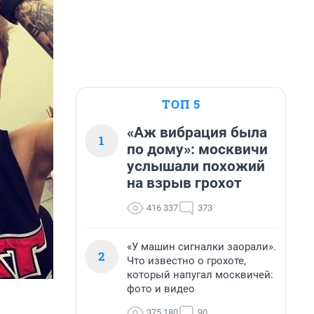
ТОП 5
«Аж вибрация была
1
по дому»: москвичи
услышали похожий
на взрыв грохот
416 337
373
«У машин сигналки заорали».
2
Что известно о грохоте,
который напугал москвичей:
фото и видео
375 180
90