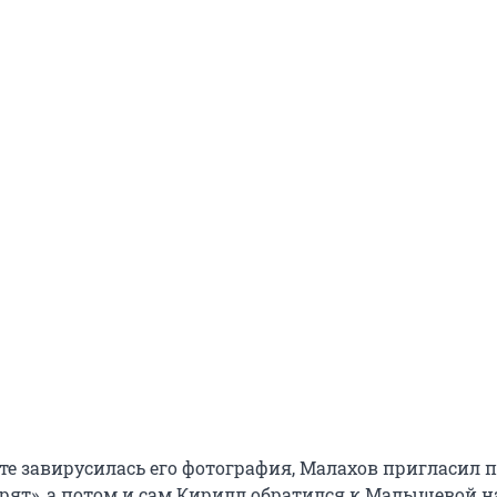
ете завирусилась его фотография, Малахов пригласил 
орят», а потом и сам Кирилл обратился к Малышевой н