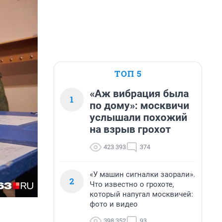
ТОП 5
«Аж вибрация была
1
по дому»: москвичи
услышали похожий
на взрыв грохот
423 393
374
«У машин сигналки заорали».
2
Что известно о грохоте,
который напугал москвичей:
фото и видео
398 352
93