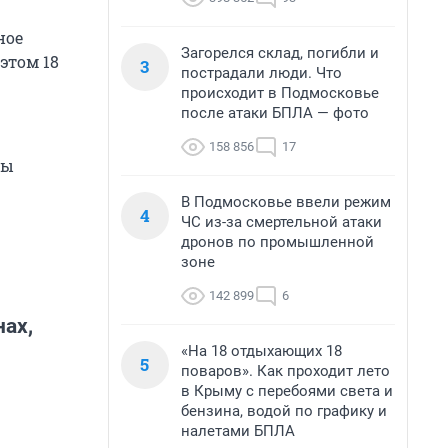
ное
Загорелся склад, погибли и
этом 18
3
пострадали люди. Что
происходит в Подмосковье
после атаки БПЛА — фото
158 856
17
ны
В Подмосковье ввели режим
4
ЧС из-за смертельной атаки
дронов по промышленной
зоне
142 899
6
нах,
«На 18 отдыхающих 18
5
поваров». Как проходит лето
в Крыму с перебоями света и
бензина, водой по графику и
налетами БПЛА