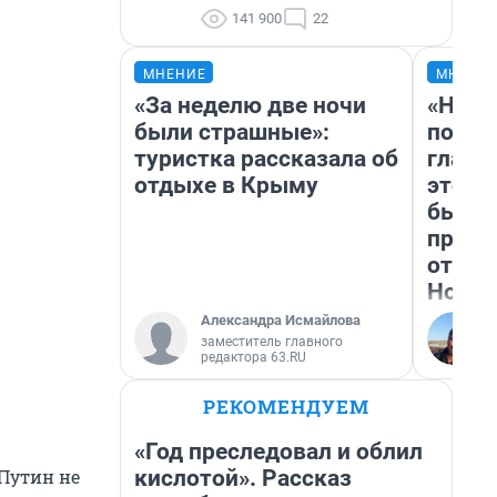
141 900
22
МНЕНИЕ
МНЕНИ
«За неделю две ночи
«Нико
были страшные»:
побед
туристка рассказала об
главн
отдыхе в Крыму
этого
бьет 
прока
отзыв
Нолан
Александра Исмайлова
заместитель главного
редактора 63.RU
РЕКОМЕНДУЕМ
«Год преследовал и облил
кислотой». Рассказ
Путин не