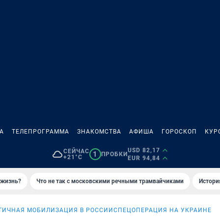
А
ТЕЛЕПРОГРАММА
ЗНАКОМСТВА
АФИША
ГОРОСКОП
КУР
USD 82,17
СЕЙЧАС
1
ПРОБКИ
+21°C
EUR 94,84
 жизнь?
Что не так с московскими речными трамвайчиками
Истори
ТИЧНАЯ МОБИЛИЗАЦИЯ В РОССИИ
СПЕЦОПЕРАЦИЯ НА УКРАИНЕ