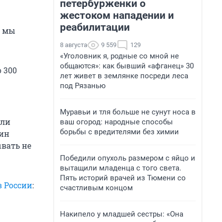
петербурженки о
жестоком нападении и
реабилитации
, мы
8 августа
9 559
129
«Уголовник я, родные со мной не
общаются»: как бывший «афганец» 30
 300
лет живет в землянке посреди леса
под Рязанью
Муравьи и тля больше не сунут носа в
или
ваш огород: народные способы
борьбы с вредителями без химии
нин
ывать не
Победили опухоль размером с яйцо и
вытащили младенца с того света.
Пять историй врачей из Тюмени со
в России
:
счастливым концом
Накипело у младшей сестры: «Она