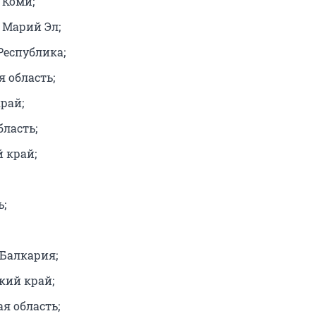
 Коми;
 Марий Эл;
Республика;
 область;
рай;
бласть;
 край;
ь;
Балкария;
кий край;
я область;