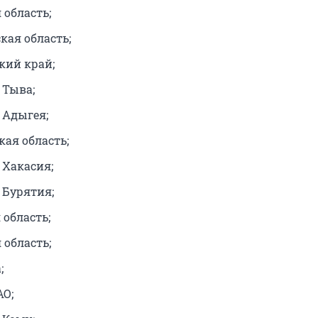
 область;
кая область;
кий край;
 Тыва;
 Адыгея;
кая область;
 Хакасия;
 Бурятия;
 область;
 область;
;
АО;