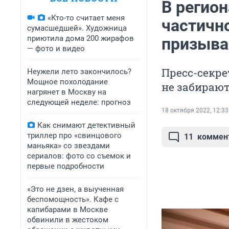
В регион
«Кто-то считает меня
частичн
сумасшедшей». Художница
приютила дома 200 жирафов
призыва
— фото и видео
Пресс-секре
Неужели лето закончилось?
Мощное похолодание
не забираю
нагрянет в Москву на
следующей неделе: прогноз
18 октября 2022, 12:33
Как снимают детективный
триллер про «свинцового
11
коммен
маньяка» со звездами
сериалов: фото со съемок и
первые подробности
«Это не дзен, а выученная
беспомощность». Кафе с
капибарами в Москве
обвинили в жестоком