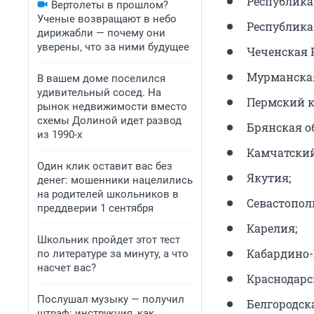
Республика
Вертолеты в прошлом?
Ученые возвращают в небо
Республика
дирижабли — почему они
уверены, что за ними будущее
Чеченская 
Мурманская
В вашем доме поселился
удивительный сосед. На
Пермский к
рынок недвижимости вместо
схемы Долиной идет развод
Брянская о
из 1990-х
Камчатский
Один клик оставит вас без
Якутия;
денег: мошенники нацелились
на родителей школьников в
Севастопол
преддверии 1 сентября
Карелия;
Школьник пройдет этот тест
Кабардино-
по литературе за минуту, а что
насчет вас?
Краснодарс
Послушал музыку — получил
Белгородска
штраф: инструкция, как