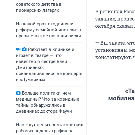
советского детства в
пионерских лагерях
В регионах Рос
задание, проце
На какой срок отодвинули
октября сказал
реформу семейной ипотеки: в
правительстве назвали риски
— Вы знаете, ч
Работает в клинике и
установлены мо
играет в театре — что
констатируют, 
известно о сестре Вани
Дмитриенко,
оскандалившейся на концерте
в «Лужниках»
«Та
Больше политики, чем
мобилиза
медицины? Что за ковидные
тайны обнаружились в
дневниках доктора Фаучи
Нас ждут целых семь коротких
рабочих недель: график на