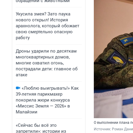
обращении с животными
Укусила змея? Зато паука
нового открыл! История
арахнолога, который обожает
свою смертельно опасную
работу
Дроны ударили по десяткам
многоквартирных домов,
многие охватил огонь,
пострадали дети: главное об
атаке
«Люблю выигрывать!» Как
39-летняя парикмахер
покорила жюри конкурса
«Миссис Земля — 2026» в
Малайзии
О выполнении плана п
«Сейчас бы всё это
Источник: 
Роман Данил
запретили»: истории из