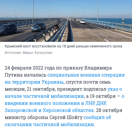
Крымский мост восстановили на 18 дней раньше намеченного срока
Источник: 
Марат Хуснуллин
24 февраля 2022 года по приказу Владимира
Путина началась
специальная военная операция
на территории Украины
, спустя почти семь
месяцев, 21 сентября, президент подписал
указ о
начале частичной мобилизации
, а 19 октября —
о
введении военного положения в ЛНР, ДНР,
Запорожской и Херсонской областях
. 28 октября
министр обороны Сергей Шойгу
сообщил об
окончании частичной мобилизации
.