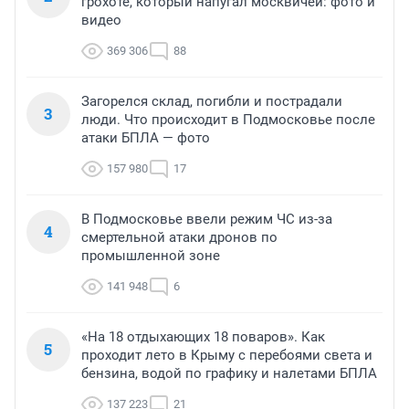
грохоте, который напугал москвичей: фото и
видео
369 306
88
Загорелся склад, погибли и пострадали
3
люди. Что происходит в Подмосковье после
атаки БПЛА — фото
157 980
17
В Подмосковье ввели режим ЧС из-за
4
смертельной атаки дронов по
промышленной зоне
141 948
6
«На 18 отдыхающих 18 поваров». Как
5
проходит лето в Крыму с перебоями света и
бензина, водой по графику и налетами БПЛА
137 223
21