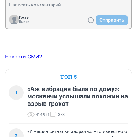
Гость
Отправить
Войти
Новости СМИ2
ТОП 5
«Аж вибрация была по дому»:
1
москвичи услышали похожий на
взрыв грохот
414 951
373
«У машин сигналки заорали». Что известно о
2