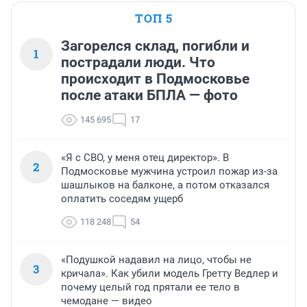
ТОП 5
Загорелся склад, погибли и
1
пострадали люди. Что
происходит в Подмосковье
после атаки БПЛА — фото
145 695
17
«Я с СВО, у меня отец директор». В
2
Подмосковье мужчина устроил пожар из-за
шашлыков на балконе, а потом отказался
оплатить соседям ущерб
118 248
54
«Подушкой надавил на лицо, чтобы не
3
кричала». Как убили модель Гретту Ведлер и
почему целый год прятали ее тело в
чемодане — видео