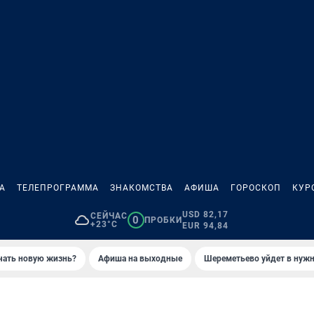
А
ТЕЛЕПРОГРАММА
ЗНАКОМСТВА
АФИША
ГОРОСКОП
КУР
USD 82,17
СЕЙЧАС
0
ПРОБКИ
+23°C
EUR 94,84
ачать новую жизнь?
Афиша на выходные
Шереметьево уйдет в нуж