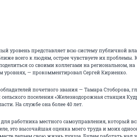
й уровень представляет всю систему публичной вла
ближе всего к людям, острее чувствуете их проблемы.
 поделиться со своими коллегами на региональном, на
м уровнях, — прокомментировал Сергей Кириенко.
 обладателей почетного звания — Тамара Стоборова, г
сельского поселения «Железнодорожная станция Куд
асти. На службе она более 40 лет.
к для работника местного самоуправления, который в
еле, это высочайшая оценка моего труда и моих односе
есте делаем свою жизнь лучше. Будем работать над 