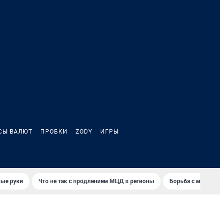
СЫ ВАЛЮТ
ПРОБКИ
ZODY
ИГРЫ
ные руки
Что не так с продлением МЦД в регионы
Борьба с мэрией 