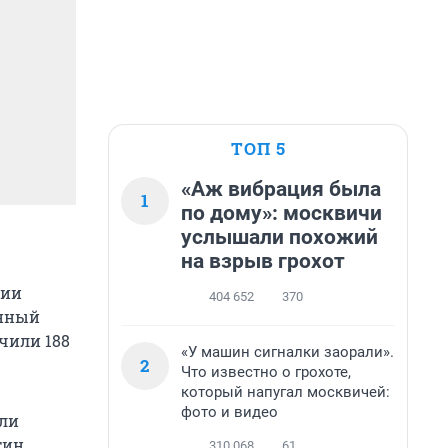
ТОП 5
«Аж вибрация была
1
по дому»: москвичи
услышали похожий
на взрыв грохот
ции
404 652
370
енный
чили 188
«У машин сигналки заорали».
2
Что известно о грохоте,
который напугал москвичей:
фото и видео
ели
тин.
310 068
61