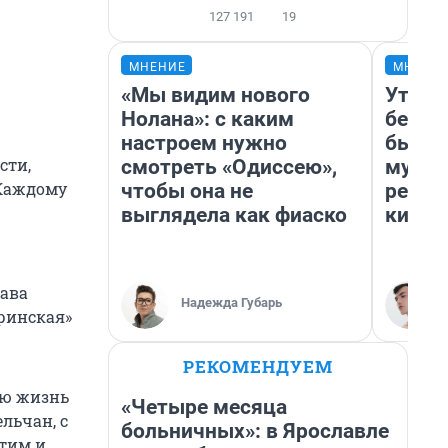
127 191
19
МНЕНИЕ
МНЕНИ
«Мы видим нового
Утоми
Нолана»: с каким
без н
настроем нужно
был ф
сти,
смотреть «Одиссею»,
мурав
 Каждому
чтобы она не
ретро
выглядела как фиаско
кинов
лава
Надежда Губарь
ринская»
РЕКОМЕНДУЕМ
сю жизнь
«Четыре месяца
льчан, с
больничных»: в Ярославле
этим и