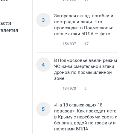
Загорелся склад, погибли и
3
пострадали люди. Что
ласти
происходит в Подмосковье
авления
после атаки БПЛА — фото
156 837
17
В Подмосковье ввели режим
4
ЧС из-за смертельной атаки
дронов по промышленной
зоне
134 970
6
«На 18 отдыхающих 18
5
поваров». Как проходит лето
в Крыму с перебоями света и
бензина, водой по графику и
налетами БПЛА