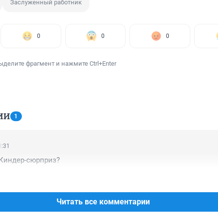
Заслуженный работник
0
0
0
ыделите фрагмент и нажмите Ctrl+Enter
ИИ
1
1:31
 Киндер-сюрприз?
Читать все комментарии