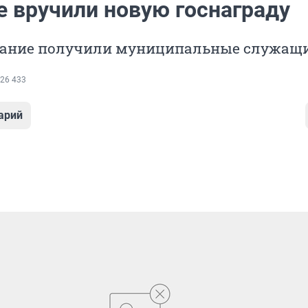
е вручили новую госнаграду
вание получили муниципальные служащ
26 433
арий