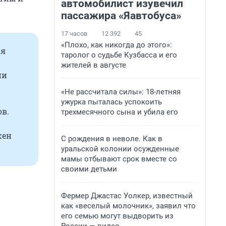
автомобилист изувечил
пассажира «Яавтобуса»
17 часов
12 392
45
«Плохо, как никогда до этого»:
ия
таролог о судьбе Кузбасса и его
жителей в августе
ии
«Не рассчитала силы»: 18-летняя
ужурка пыталась успокоить
в.
трехмесячного сына и убила его
жен
С рождения в неволе. Как в
уральской колонии осужденные
мамы отбывают срок вместе со
своими детьми
Фермер Джастас Уолкер, известный
как «веселый молочник», заявил что
его семью могут выдворить из