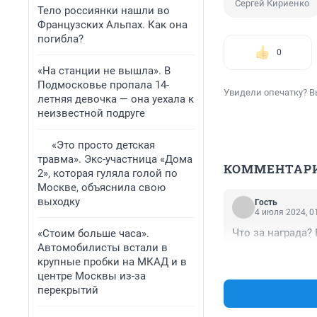
Сергей Кириенко
Тело россиянки нашли во
Французских Альпах. Как она
погибла?
0
«На станции не вышла». В
Подмосковье пропала 14-
Увидели опечатку? В
летняя девочка — она уехала к
неизвестной подруге
«Это просто детская
травма». Экс-участница «Дома
КОММЕНТАР
2», которая гуляла голой по
Москве, объяснила свою
выходку
Гость
4 июля 2024, 0
Что за награда?
«Стоим больше часа».
Автомобилисты встали в
крупные пробки на МКАД и в
центре Москвы из-за
перекрытий