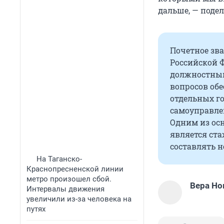
дальше, — поде
Почетное зв
Российской 
должностным
вопросов об
отдельных г
самоуправле
Одним из ос
является ста
составлять не
На Таганско-
Краснопресненской линии
метро произошел сбой.
Вера Но
Интервалы движения
увеличили из-за человека на
путях