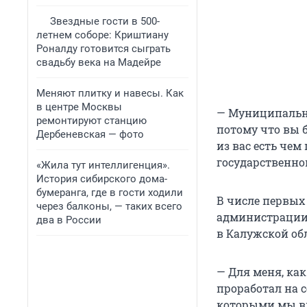
Звездные гости в 500-
летнем соборе: Криштиану
Роналду готовится сыграть
свадьбу века на Мадейре
Меняют плитку и навесы. Как
в центре Москвы
— Муниципальны
ремонтируют станцию
потому что вы 
Дербеневская — фото
из вас есть чем
государственно
«Жила тут интеллигенция».
История сибирского дома-
бумеранга, где в гости ходили
В числе первых
через балконы, — таких всего
администрации 
два в России
в Калужской обл
— Для меня, ка
проработал на с
которыми мы вм