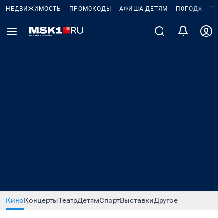
НЕДВИЖИМОСТЬ
ПРОМОКОДЫ
АФИША ДЕТЯМ
ПОГОДА
Т
Кино
Концерты
Театр
Детям
Спорт
Выставки
Другое