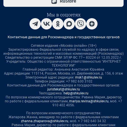
RuStore
Мы в соцсетях
Контактные данные для Роскомнадзора и государственных органов
Сетевое издание «Москва онлайн» (18+)
Зарегистрировано Федеральной службой по надзору в сфере связи,
информационных технологий и массовых коммуникаций (Роскомнадзор)
Свидетельство о регистрации СМИ ЭЛ № ФС 77— 83224 от 12.05.2022 г.
Учредитель: Общество с ограниченной ответственностью "ИНТЕРНЕТ
ТЕХНОЛОГИИ"
Главный редактор: Ананьина Анастасия Юрьевна
Адрес редакции: 115114, Россия, Москва, ул. Дербеневская, д. 15б, 6 этаж
Электронный адрес редакции:
msk1@shkulev.ru
Телефон редакции: +7 982 630 3102
Контактные данные для Роскомнадзора и государственных органов:
juristekat@shkulev.ru
Техподдержка:
help@shkulev.ru
По вопросам коммерческого сотрудничества: Ревина Мария, директор
по работе с федеральными клиентами,
mariya.revina@shkulev.ru
, моб. +7
910 402 4056.
По вопросам коммерческого сотрудничества:
Жапарова Жанна, менеджер по работе с федеральными клиентами
zhanna.zhaparova@shkulev.ru
, моб. + 7 982 640 34 32
Ревина Мария, директор по работе с федеральными клиентами