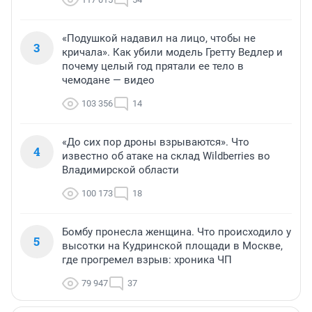
«Подушкой надавил на лицо, чтобы не
3
кричала». Как убили модель Гретту Ведлер и
почему целый год прятали ее тело в
чемодане — видео
103 356
14
«До сих пор дроны взрываются». Что
4
известно об атаке на склад Wildberries во
Владимирской области
100 173
18
Бомбу пронесла женщина. Что происходило у
5
высотки на Кудринской площади в Москве,
где прогремел взрыв: хроника ЧП
79 947
37