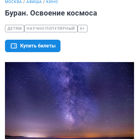
МОСКВА
АФИША
КИНО
Буран. Освоение космоса
ДЕТЯМ
НАУЧНО-ПОПУЛЯРНЫЙ
6+
Купить билеты