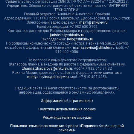
Свидетельство о регистрации СМИ ЭЛ № ФС 77— 83224 от 12.05.2022 г.
Учредитель: Общество с ограниченной ответственностью "ИНТЕРНЕТ
ТЕХНОЛОГИИ"
Главный редактор: Ананьина Анастасия Юрьевна
Адрес редакции: 115114, Россия, Москва, ул. Дербеневская, д. 15б, 6 этаж
Электронный адрес редакции:
msk1@shkulev.ru
Телефон редакции: +7 982 630 3102
Контактные данные для Роскомнадзора и государственных органов:
juristekat@shkulev.ru
Техподдержка:
help@shkulev.ru
По вопросам коммерческого сотрудничества: Ревина Мария, директор
по работе с федеральными клиентами,
mariya.revina@shkulev.ru
, моб. +7
910 402 4056.
По вопросам коммерческого сотрудничества:
Жапарова Жанна, менеджер по работе с федеральными клиентами
zhanna.zhaparova@shkulev.ru
, моб. + 7 982 640 34 32
Ревина Мария, директор по работе с федеральными клиентами
mariya.revina@shkulev.ru
, моб. +7 910 402 4056
Редакция сайта не несет ответственности за достоверность
информации, содержащейся в рекламных объявлениях.
Информация об ограничениях
Политика использования cookies
Рекомендательные системы
Пользовательское соглашение сервиса «Подписка без баннерной
рекламы»