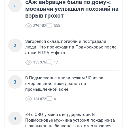
«Аж вибрация была по дому»:
1
москвичи услышали похожий на
взрыв грохот
379 152
330
Загорелся склад, погибли и пострадали
2
люди. Что происходит в Подмосковье после
атаки БПЛА — фото
155 376
17
В Подмосковье ввели режим ЧС из-за
3
смертельной атаки дронов по
промышленной зоне
124 872
6
«Я с СВО, у меня отец директор». В
4
Подмосковье мужчина устроил пожар из-за
шашлыков на балконе, а потом отказался