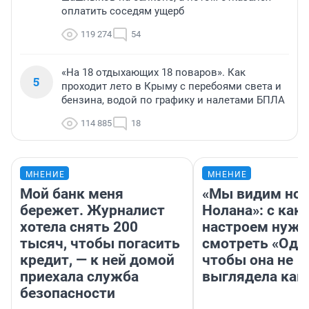
оплатить соседям ущерб
119 274
54
«На 18 отдыхающих 18 поваров». Как
5
проходит лето в Крыму с перебоями света и
бензина, водой по графику и налетами БПЛА
114 885
18
МНЕНИЕ
МНЕНИЕ
Мой банк меня
«Мы видим нов
бережет. Журналист
Нолана»: с как
хотела снять 200
настроем нужн
тысяч, чтобы погасить
смотреть «Оди
кредит, — к ней домой
чтобы она не
приехала служба
выглядела как
безопасности