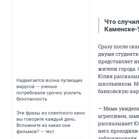
Что случил
Каменске-
Эта история 
Сразу после ска
портале E1.RU
двумя студентк
года пятеро 
представляет и
предшествов
жители города. 
одной из девч
Юлия рассказыв
звонить. В р
Надвигается волна пугающих
школьником. Ма
вирусов — ученые
банковскую кар
потребовали срочно усилить
За это девуш
безопасность
раздеться, об
— Мама увидела,
Издевательст
Эти фразы из советского кино
агрессивен, зам
уголовном дел
вы говорите каждый день.
рассказывает Юл
Вспомните из каких они
него проходили 
Изначально у
фильмов? — тест
заблокировали. 
чего мучител