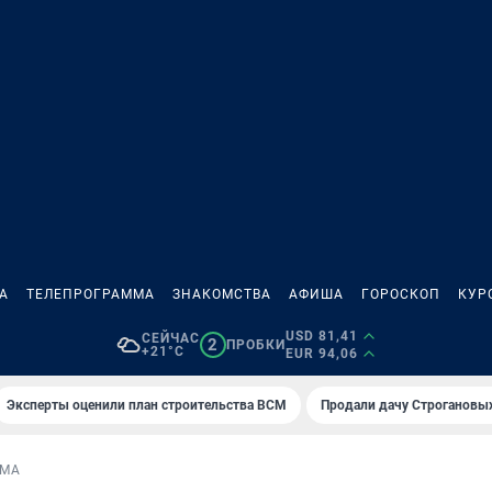
А
ТЕЛЕПРОГРАММА
ЗНАКОМСТВА
АФИША
ГОРОСКОП
КУР
USD 81,41
СЕЙЧАС
2
ПРОБКИ
+21°C
EUR 94,06
Эксперты оценили план строительства ВСМ
Продали дачу Строгановых
ЕМА