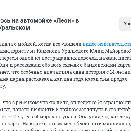
ось на автомойке «Леон» в
Уз
Уральском
стала известна всей стране 21 февраля после публикац
ндала с мойкой, когда все увидели
видео издевательст
, но случилась она еще в начале января. Вскоре после
ами, юристу из Каменска-Уральского Юлии Майоровой
парней
вывезли четырех девушек на автомойку
. Этому
нтересы одной из пострадавших девочек, начали писа
ал конфликт: 21-летний Давид Анашкин навязчиво н
Они и рассказали обо всех схемах с банковскими карт
онок. За нее заступилась подруга, попросила его боль
ает, что особенно впечатлила одна история с 14-летн
езультате молодые люди наговорили друг другу грубост
ма парня рассказала, как два года назад сын продал
ту.
ек похитили и привезли на мойку, двух из них застави
ливали ледяной водой, били, унижали, таскали за воло
 что с ребенком что-то не то, он ведет себя странно: ст
во снимали на видео — это сейчас главное доказательс
кнут; начала выяснять и тайком заглянула в его телеф
е. Если бы не огласка в СМИ, всё спустили бы на торм
я. — И чуть в обморок не упала. Она увидела, какие 
по карте. На карте в тот момент было пять миллионов,
головное дело возбудили лишь по статье «Хулиганство»
Она тогда побежала в банк, взяла выписки, обратилас
и, скорее всего, отделались бы принудительными раб