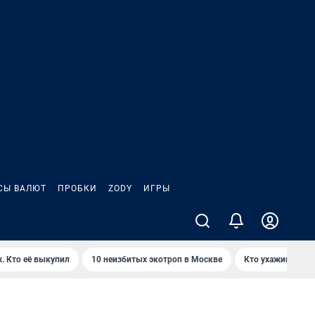
СЫ ВАЛЮТ
ПРОБКИ
ZODY
ИГРЫ
. Кто её выкупил
10 неизбитых экотроп в Москве
Кто ухаживает з