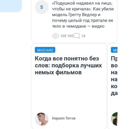
«Подушкой надавил на лицо,
5
чтобы не кричала». Как убили
модель Гретту Ведлер и
почему целый год прятали ее
тело в чемодане — видео
105 165
14
МНЕНИЕ
МНЕНИ
Когда все понятно без
Прода
слов: подборка лучших
возьм
немых фильмов
нам г
налог
косне
даже 
Кирилл Титов