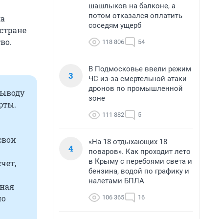
шашлыков на балконе, а
потом отказался оплатить
ла
соседям ущерб
стране
во.
118 806
54
В Подмосковье ввели режим
3
ЧС из-за смертельной атаки
дронов по промышленной
выводу
зоне
рты.
111 882
5
свои
«На 18 отдыхающих 18
4
поваров». Как проходит лето
в Крыму с перебоями света и
чет,
бензина, водой по графику и
налетами БПЛА
нная
но
106 365
16