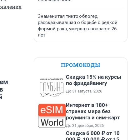
аявление.
орили
щение» и
Знаменитая тикток-блогер,
рассказывавшая о борьбе с редкой
формой рака, умерла в возрасте 26
лет
нды.
мойку
ПРОМОКОДЫ
бовали
ех, кто
Скидка 15% на курсы
жем
выйти из
по фридайвингу
в
До 31 августа, 2026
й
Интернет в 180+
странах мира без
роуминга и сим-карт
До 31 декабря, 2026
Скидка 6 000 ₽ от 10
000 ₽, 10 000 ₽ от 15