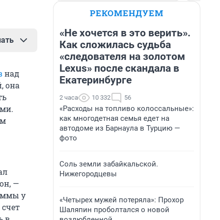
РЕКОМЕНДУЕМ
«Не хочется в это верить».
нать
Как сложилась судьба
«следователя на золотом
ии на
Lexus» после скандала в
в
над
 Нового
Екатеринбурге
, она
ть
2 часа
10 332
56
азванивал
ами.
«Расходы на топливо колоссальные»:
ше не
как многодетная семья едет на
им
ей.
автодоме из Барнаула в Турцию —
фото
ли
сы.
Соль земли забайкальской.
ал
тво в
Нижегородцевы
он, —
озах.
суммы у
«Четырех мужей потеряла»: Прохор
 счет
, из-за
Шаляпин проболтался о новой
ь в
отами или
возлюбленной