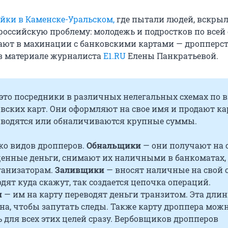
йки в Каменске-Уральском,
где пытали людей, вскры
оссийскую проблему: молодежь и подростков по всей 
ают в махинации с банковскими картами — дропперст
в материале журналиста
Е1.RU
Елены Панкратьевой.
это посредники в различных нелегальных схемах по 
овских карт. Они оформляют на свое имя и продают ка
ыводятся или обналичиваются крупные суммы.
ко видов дропперов.
Обнальщики
— они получают на 
енные деньги, снимают их наличными в банкоматах,
ганизаторам.
Заливщики
— вносят наличные на свой с
дят куда скажут, так создается цепочка операций.
и
— им на карту переводят деньги транзитом. Эта дли
на, чтобы запутать следы. Также карту дроппера мож
 для всех этих целей сразу. Вербовщиков дропперов