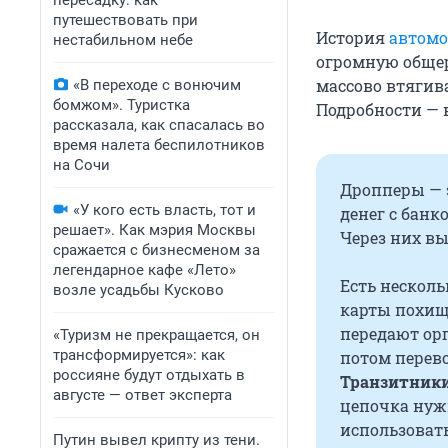
пересадку: как
путешествовать при
История
автомо
нестабильном небе
огромную общер
массово втягив
«В переходе с вонючим
бомжом». Туристка
Подробности — 
рассказала, как спасалась во
время налета беспилотников
на Сочи
Дропперы — 
«У кого есть власть, тот и
денег с банк
решает». Как мэрия Москвы
Через них в
сражается с бизнесменом за
легендарное кафе «Лето»
Есть несколь
возле усадьбы Кусково
карты похищ
передают ор
«Туризм не прекращается, он
трансформируется»: как
потом перево
россияне будут отдыхать в
Транзитник
августе — ответ эксперта
цепочка нуж
использовать
Путин вывел крипту из тени.