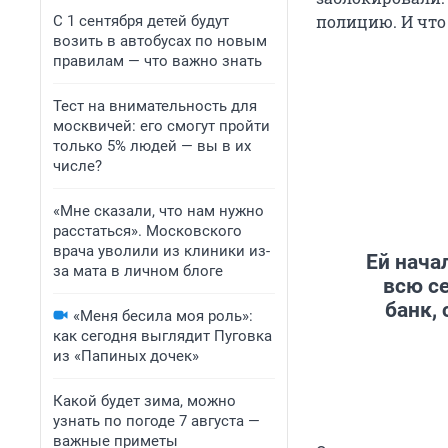
полицию. И что 
условным нак
С 1 сентября детей будут
возить в автобусах по новым
парни, было 
правилам — что важно знать
«Принуждение
Тест на внимательность для
Сейчас задер
москвичей: его смогут пройти
Девушки оказ
только 5% людей — вы в их
возили дропп
числе?
«Мне сказали, что нам нужно
В Каменске-
расстаться». Московского
школьников и
врача уволили из клиники из-
Ей нача
хотел схитрит
за мата в личном блоге
всю се
схемы, били,
банк,
«Меня бесила моя роль»:
как сегодня выглядит Пуговка
из «Папиных дочек»
Какой будет зима, можно
узнать по погоде 7 августа —
важные приметы