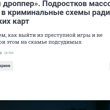
я дроппер». Подростков масс
 в криминальные схемы ради
ких карт
м, как выйти из преступной игры и не
ри этом на скамье подсудимых
28 530
ариев