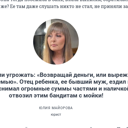
же? Ее там даже слушать никто не стал, не приняли з
азанием. После того как вся страна узнала, что натв
возбуждено еще два уголовных дела по статьям «Похи
 к действиям сексуального характера».
жаны и арестованы шестеро подозреваемых из этой ба
ались не единственными жертвами. До этого на авто
еров.
Уральском
дропперство было поставлено на поток
, вер
 студентов, убеждали продавать банковские карты — т
ли угрожать: «Возвращай деньги, или выре
ь, тратил деньги со своей карты или, наоборот, хотел 
мью». Отец ребенка, ее бывший муж, ездил 
 похищали, издевались на мойке.
 снимал огромные суммы частями и наличко
отвозил этим бандитам с мойки!
ЮЛИЯ МАЙОРОВА
юрист