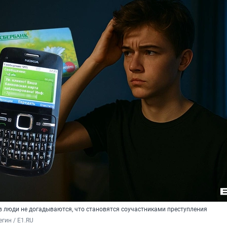
в люди не догадываются, что становятся соучастниками преступления
гин / E1.RU