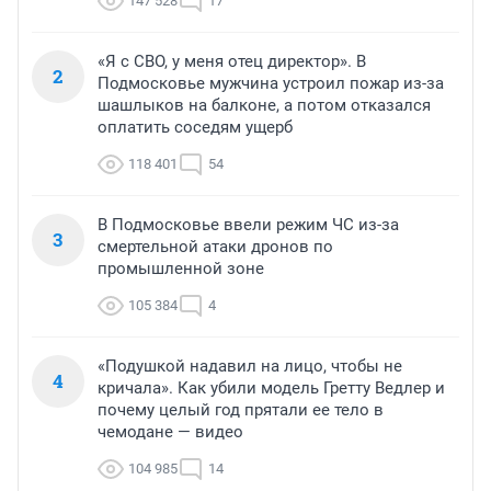
147 528
17
«Я с СВО, у меня отец директор». В
2
Подмосковье мужчина устроил пожар из-за
шашлыков на балконе, а потом отказался
оплатить соседям ущерб
118 401
54
В Подмосковье ввели режим ЧС из-за
3
смертельной атаки дронов по
промышленной зоне
105 384
4
«Подушкой надавил на лицо, чтобы не
4
кричала». Как убили модель Гретту Ведлер и
почему целый год прятали ее тело в
чемодане — видео
104 985
14