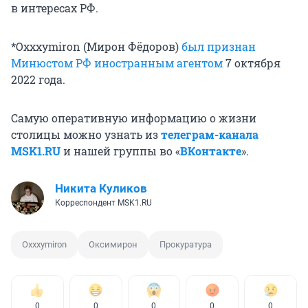
в интересах РФ.
*Oxxxymiron (Мирон Фёдоров)
был признан
Минюстом РФ иностранным агентом
7 октября
2022 года.
Самую оперативную информацию о жизни
столицы можно узнать из
телеграм-канала
MSK1.RU
и нашей группы во «
ВКонтакте
».
Никита Куликов
Корреспондент MSK1.RU
Oxxxymiron
Оксимирон
Прокуратура
0
0
0
0
0