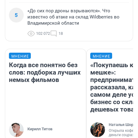
«До сих пор дроны взрываются». Что
5
известно об атаке на склад Wildberries во
Владимирской области
102 072
18
МНЕНИЕ
МНЕНИЕ
Когда все понятно без
«Покупаешь ко
слов: подборка лучших
мешке»:
немых фильмов
предпринимат
рассказала, как
самом деле ус
бизнес со скл
дешевых това
Наталья Шорох
Кирилл Титов
Открыла кофейн
деньги соцразв