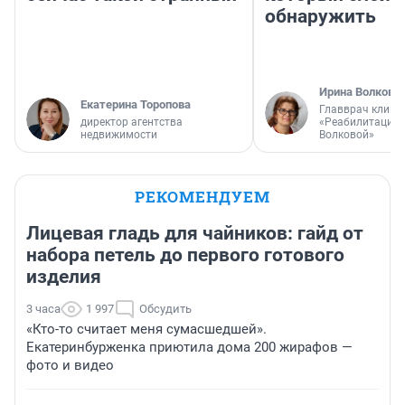
обнаружить
Ирина Волкова
Екатерина Торопова
Главврач клини
директор агентства
«Реабилитация 
недвижимости
Волковой»
РЕКОМЕНДУЕМ
Лицевая гладь для чайников: гайд от
набора петель до первого готового
изделия
3 часа
1 997
Обсудить
«Кто-то считает меня сумасшедшей».
Екатеринбурженка приютила дома 200 жирафов —
фото и видео