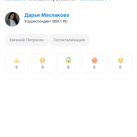
Дарья Маслакова
Корреспондент MSK1.RU
Евгений Петросян
Госпитализация
0
0
0
0
0