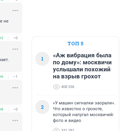
 не 
+2
–0
ТОП 5
«Аж вибрация была
1
ает. 
по дому»: москвичи
услышали похожий
на взрыв грохот
+6
–1
408 336
«У машин сигналки заорали».
2
Что известно о грохоте,
+8
–0
который напугал москвичей:
фото и видео
331 281