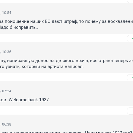
, 10:54
за поношение наших ВС дают штраф, то почему за восхваление
адо б исправить..
, 10:36
у, написавшую донос на детского врача, вся страна теперь зн
го узнать, который на артиста написал.
, 07:24
ов. Welcome back 1937.
, 06:38