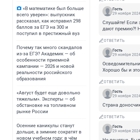
«В математике был больше
Гость
29 ноября 2024
всего уверен»: выпускник
рассказал, как исправил 298
Слушайте! Если 
баллов за ЕГЭ на 300 и
дают премию?! Н
поступил в престижный вуз
ОТВЕТИТЬ
Почему так много скандалов
Гость
из-за ЕГЭ? Академик — об
29 ноября 2024
особенности приемной
Осведомительниц
кампании — 2026 и новой
Хорошо бы и это
реальности российского
образования
ОТВЕТИТЬ
Гость
«Август будет еще довольно
29 ноября 2024
тяжелым». Эксперты — об
Страна доносчик
обстановке на топливном
рынке России
ОТВЕТИТЬ
Осенние каникулы станут
Гость
29 ноября 2024
дольше, а зимние сократят в
новом учебном году: в чём