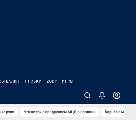
СЫ ВАЛЮТ
ПРОБКИ
ZODY
ИГРЫ
ные руки
Что не так с продлением МЦД в регионы
Борьба с мэрией 