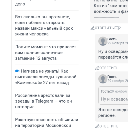
Не понятно. Был 
дело
Кто из "компете
должность и фами
Вот сколько вы протянете,
----------------------
если победить старость:
назван максимальный срок
ОТВЕТИТЬ
2
жизни человека
Гость
29 ноября 20
Ловите момент: что принесет
Ну и осведоми
вам полное солнечное
передаётся сл
затмение 12 августа
ОТВЕТИТЬ
Нагиева не узнать! Как
выглядели звезды культовой
Гость
29 ноября 20
«Каменской» 27 лет назад
Гость
29 ноября 
Россиянина арестовали за
звезды в Telegram — что он
натворил
Это не осведо
регионе.
Ракетную опасность объявили
на территории Московской
ОТВЕТИТЬ