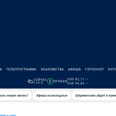
А
ТЕЛЕПРОГРАММА
ЗНАКОМСТВА
АФИША
ГОРОСКОП
КУР
USD 82,17
СЕЙЧАС
0
ПРОБКИ
+19°C
EUR 94,84
ачать новую жизнь?
Афиша на выходные
Шереметьево уйдет в нуж