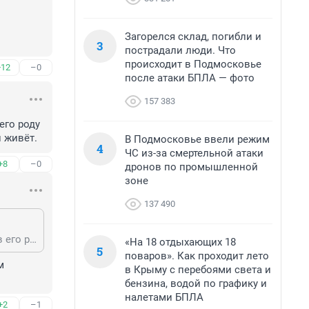


Загорелся склад, погибли и
3
пострадали люди. Что
происходит в Подмосковье
+12
–0
после атаки БПЛА — фото
157 383
го роду 
и живёт.
В Подмосковье ввели режим
4
ЧС из-за смертельной атаки
+8
–0
дронов по промышленной
зоне
137 490
Ну и осведомителя тоже на доску почета. Пусть в нескольких поколениях в его роду передаётся слава такого бдительного. Пусть соседи знают кто рядом с ними живёт.
«На 18 отдыхающих 18
5
поваров». Как проходит лето
 
в Крыму с перебоями света и
бензина, водой по графику и
налетами БПЛА
+2
–1