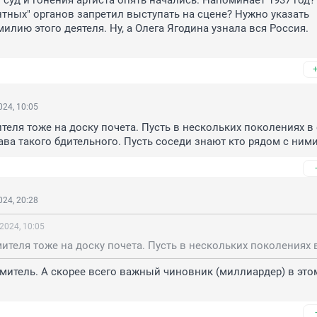
суд и гонения артиста опять начались. Напоминает 1937 год? 
нтных" органов запретил выступать на сцене? Нужно указать 
лию этого деятеля. Ну, а Олега Ягодина узнала вся Россия. 

24, 10:05
теля тоже на доску почета. Пусть в нескольких поколениях в е
ава такого бдительного. Пусть соседи знают кто рядом с ним
24, 20:28
2024, 10:05
митель. А скорее всего важный чиновник (миллиардер) в этом