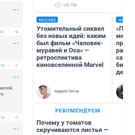
132 750
МНЕНИЕ
МНЕНИ
Утомительный сиквел
«Поку
+0
–0
без новых идей: каким
мешке
был фильм «Человек-
предп
муравей и Оса» —
расска
ретроспектива
самом
киновселенной Marvel
бизне
+10
–1
дешев
аклей. 
Кирилл Титов
о 
РЕКОМЕНДУЕМ
+16
–1
Почему у томатов
скручиваются листья —