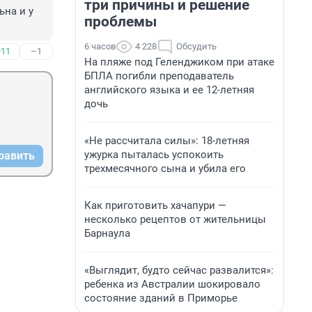
три причины и решение
на и у 
проблемы
6 часов
4 228
Обсудить
+11
–1
На пляже под Геленджиком при атаке
БПЛА погибли преподаватель
английского языка и ее 12-летняя
дочь
«Не рассчитала силы»: 18-летняя
ужурка пыталась успокоить
равить
трехмесячного сына и убила его
Как приготовить хачапури —
несколько рецептов от жительницы
Барнаула
«Выглядит, будто сейчас развалится»:
ребенка из Австралии шокировало
состояние зданий в Приморье