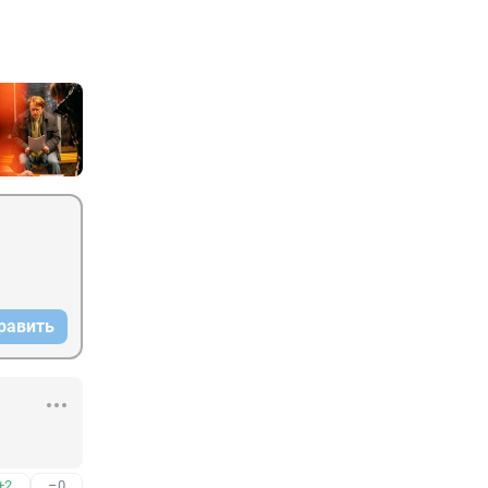
равить
+2
–0