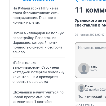
ПЕРЕЙТИ К ПУ
11 комм
На Кубани горит НПЗ из-за
атаки беспилотников: есть
пострадавшие. Главное о
Уральского акте
ночных налетах
спектаклей в М
Сотни миллиардов на полную
29 ноября 2024, 00:47
перестройку. Репортаж из
Царицыно, который почти
полностью снесут и отстроят
заново
«Гайки только
закручиваются». Строители
Гость
Войти
коттеджей потеряли половину
клиентов — им приходится
сносить новые дома
Гость
29 ноября 2024
Школьники начнут учиться по
Политический те
новой программе: что
изменится с 1 сентября
ОТВЕТИТЬ