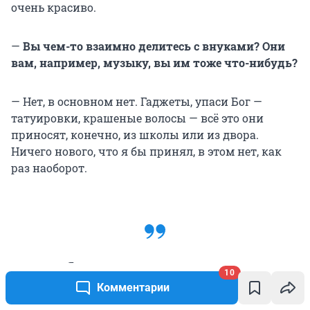
очень красиво.
—
Вы чем-то взаимно делитесь с внуками? Они
вам, например, музыку, вы им тоже что-нибудь?
— Нет, в основном нет. Гаджеты, упаси Бог —
татуировки, крашеные волосы — всё это они
приносят, конечно, из школы или из двора.
Ничего нового, что я бы принял, в этом нет, как
раз наоборот.
Я пытаюсь оторвать внуков от
10
виртуальной, потусторонней жизни,
Комментарии
вернуть в сегодня, чтобы они знали, что
такое рассвет, закат, что такое речная