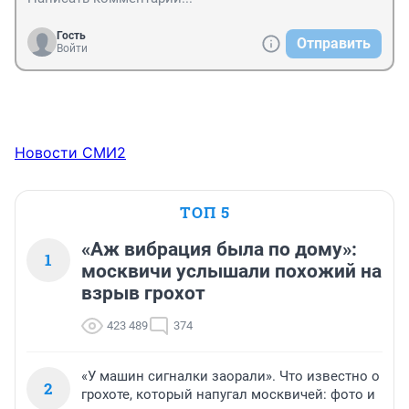
Гость
Отправить
Войти
Новости СМИ2
ТОП 5
«Аж вибрация была по дому»:
1
москвичи услышали похожий на
взрыв грохот
423 489
374
«У машин сигналки заорали». Что известно о
2
грохоте, который напугал москвичей: фото и