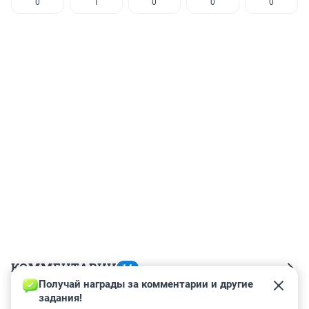
0
1
0
0
0
КОММЕНТАРИИ
14
Получай награды за комментарии и другие 
задания!
Гость