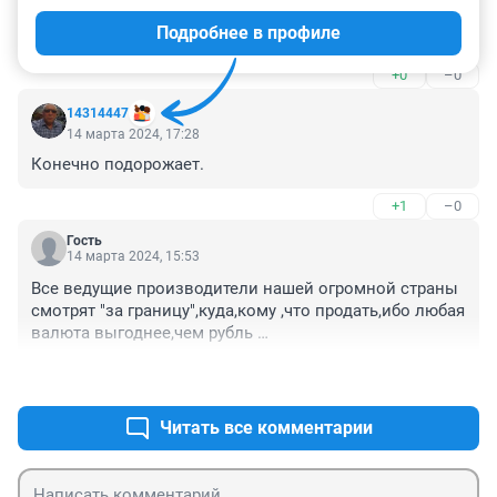
14 марта 2024, 22:15
Подробнее в профиле
На фото говядина.
+0
–0
14314447
14 марта 2024, 17:28
Конечно подорожает.
+1
–0
Гость
14 марта 2024, 15:53
Все ведущие производители нашей огромной страны 
смотрят "за границу",куда,кому ,что продать,ибо любая 
валюта выгоднее,чем рубль 
российский.Капитализм.И их не волнует свои 
+0
–0
народ.А правительство,что бы не предпринимало,не в 
силах серьезно влиять на капиталистов,а временные 
меры-это капля в море океана.
Читать все комментарии