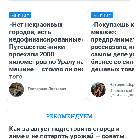
МНЕНИЕ
МНЕНИЕ
«Нет некрасивых
«Покупаешь ко
городов, есть
мешке»:
недофинансированные».
предпринимат
Путешественники
рассказала, как
проехали 2000
самом деле ус
километров по Уралу на
бизнес со скл
машине — стоило ли оно
дешевых това
того
Наталья Шорох
Екатерина Литкевич
Открыла кофейн
деньги соцразв
РЕКОМЕНДУЕМ
Как за август подготовить огород к
зиме и не потерять урожай — советы