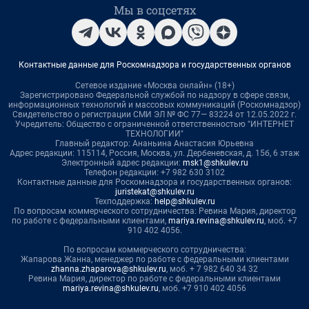
Мы в соцсетях
Контактные данные для Роскомнадзора и государственных органов
Сетевое издание «Москва онлайн» (18+)
Зарегистрировано Федеральной службой по надзору в сфере связи,
информационных технологий и массовых коммуникаций (Роскомнадзор)
Свидетельство о регистрации СМИ ЭЛ № ФС 77— 83224 от 12.05.2022 г.
Учредитель: Общество с ограниченной ответственностью "ИНТЕРНЕТ
ТЕХНОЛОГИИ"
Главный редактор: Ананьина Анастасия Юрьевна
Адрес редакции: 115114, Россия, Москва, ул. Дербеневская, д. 15б, 6 этаж
Электронный адрес редакции:
msk1@shkulev.ru
Телефон редакции: +7 982 630 3102
Контактные данные для Роскомнадзора и государственных органов:
juristekat@shkulev.ru
Техподдержка:
help@shkulev.ru
По вопросам коммерческого сотрудничества: Ревина Мария, директор
по работе с федеральными клиентами,
mariya.revina@shkulev.ru
, моб. +7
910 402 4056.
По вопросам коммерческого сотрудничества:
Жапарова Жанна, менеджер по работе с федеральными клиентами
zhanna.zhaparova@shkulev.ru
, моб. + 7 982 640 34 32
Ревина Мария, директор по работе с федеральными клиентами
mariya.revina@shkulev.ru
, моб. +7 910 402 4056