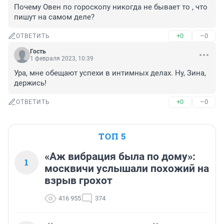
Почему Овен по гороскопу никогда не бывает то , что 
пишут на самом деле?
+0
–0
ОТВЕТИТЬ
Гость
1 февраля 2023, 10:39
Ура, мне обещают успехи в интимных делах. Ну, Зина, 
держись!
+0
–0
ОТВЕТИТЬ
ТОП 5
«Аж вибрация была по дому»:
1
москвичи услышали похожий на
взрыв грохот
416 955
374