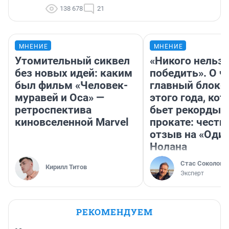
138 678
21
МНЕНИЕ
МНЕНИЕ
Утомительный сиквел
«Никого нельз
без новых идей: каким
победить». О ч
был фильм «Человек-
главный блокб
муравей и Оса» —
этого года, ко
ретроспектива
бьет рекорды 
киновселенной Marvel
прокате: честн
отзыв на «Оди
Нолана
Стас Соколов
Кирилл Титов
Эксперт
РЕКОМЕНДУЕМ