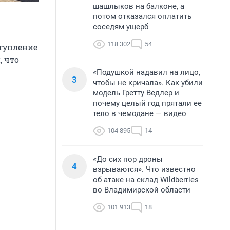
шашлыков на балконе, а
потом отказался оплатить
соседям ущерб
118 302
54
ступление
, что
«Подушкой надавил на лицо,
3
чтобы не кричала». Как убили
модель Гретту Ведлер и
почему целый год прятали ее
тело в чемодане — видео
104 895
14
«До сих пор дроны
4
взрываются». Что известно
об атаке на склад Wildberries
во Владимирской области
101 913
18