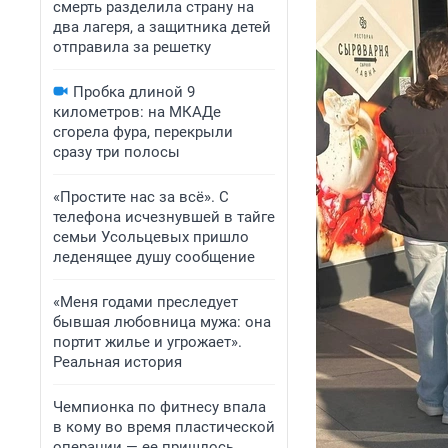
смерть разделила страну на
два лагеря, а защитника детей
отправила за решетку
Пробка длиной 9
километров: на МКАДе
сгорела фура, перекрыли
сразу три полосы
«Простите нас за всё». С
телефона исчезнувшей в тайге
семьи Усольцевых пришло
леденящее душу сообщение
«Меня годами преследует
бывшая любовница мужа: она
портит жилье и угрожает».
Реальная история
Чемпионка по фитнесу впала
в кому во время пластической
операции — ее пришлось