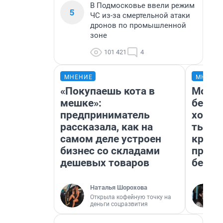
В Подмосковье ввели режим
5
ЧС из-за смертельной атаки
дронов по промышленной
зоне
101 421
4
МНЕНИЕ
МНЕНИ
«Покупаешь кота в
Мой б
мешке»:
береж
предприниматель
хотел
рассказала, как на
тысяч
самом деле устроен
креди
бизнес со складами
приех
дешевых товаров
безоп
Наталья Шорохова
Открыла кофейную точку на
деньги соцразвития