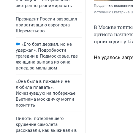
экстренно реанимировать
Преданные поклонники
Источник: 
Екатерина Ц
Президент России разрешил
приватизацию аэропорта
В Москве толпы
Шереметьево
артиста начнетс
происходит у Li
«Его брат держал, но не
удержал». Подробности
трагедии в Подмосковье, где
Не удалось загр
женщина выпала из окна
вслед за малышом
«Она была в пижаме и не
любила плавать».
Исчезнувшую на побережье
Вьетнама москвичку могли
похитить
Пилоты потерпевшего
крушение самолета
рассказали, как выживали в