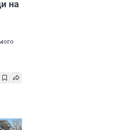
и на
и
мого