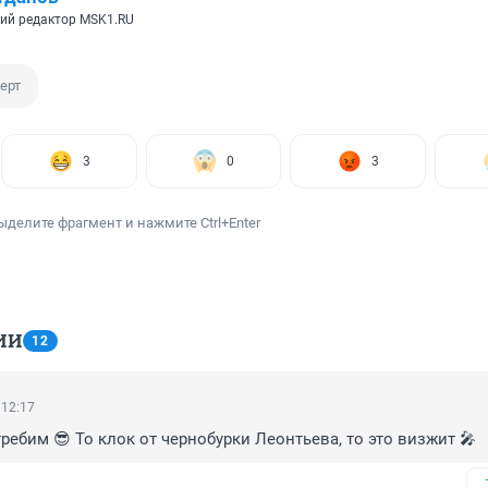
ий редактор MSK1.RU
ерт
3
0
3
ыделите фрагмент и нажмите Ctrl+Enter
ИИ
12
 12:17
ребим 😎 То клок от чернобурки Леонтьева, то это визжит 🎤