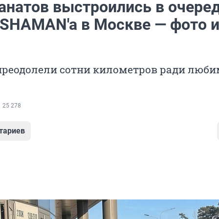
анатов выстроились в очеред
 SHAMAN'a в Москве — фото 
преодолели сотни километров ради люби
25 278
тариев