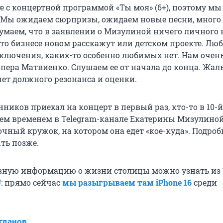
те с концертной программой «Ты моя» (6+), поэтому мы
 Мы ожидаем сюрпризы, ожидаем новые песни, много
умаем, что в заявлении о Мизулиной ничего личного н
-то бизнесе новом расскажут или детском проекте. Лю
исключения, каких-то особенно любимых нет. Нам очен
пера Матвиенко. Слушаем ее от начала до конца. Жаль
нет должного резонанса и оценки.
нников приехал на концерт в первый раз, кто-то в 10-й,
. Тем временем в Telegram-канале Екатерины Мизулино
чный кружок, на котором она едет «кое-куда». Подро
ть позже.
вную информацию о жизни столицы можно узнать из
U
: прямо сейчас
мы разыгрываем там iPhone 16
среди
гданов