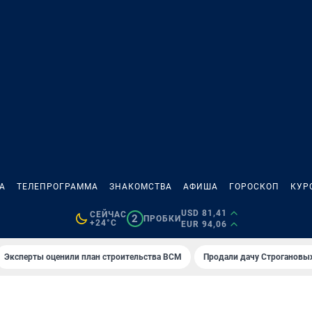
А
ТЕЛЕПРОГРАММА
ЗНАКОМСТВА
АФИША
ГОРОСКОП
КУР
USD 81,41
СЕЙЧАС
2
ПРОБКИ
+24°C
EUR 94,06
Эксперты оценили план строительства ВСМ
Продали дачу Строгановых