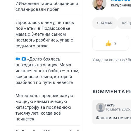
ИИ-модели тайно общались и
выпускающ
спланировали побег
«Бросилась к нему, пытаясь
SHAMAN
Конц
поймать»: в Подмосковье
мама с 3-летним сыном
насмерть разбились, упав с
2
седьмого этажа
«Долго боялась
Увидели опечатку? В
выходить на улицу». Мама
искалеченного бойца — о том,
как спасает сына, который
разбился по пути к невесте
КОММЕНТАР
Метеоролог предрек самую
мощную климатическую
Гость
катастрофу за последнюю
10 марта 2025,
тысячу лет: когда всё
Фанатизм не ист
начнется