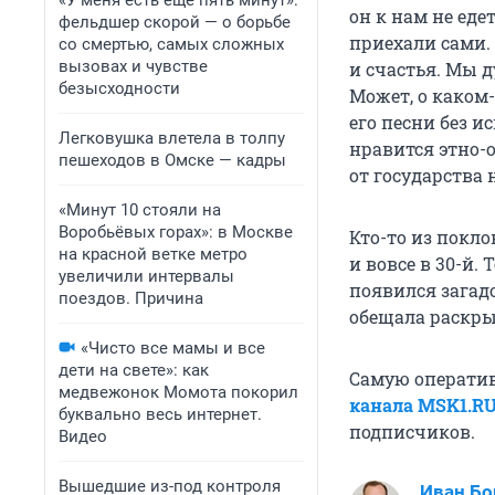
«У меня есть еще пять минут»:
он к нам не еде
фельдшер скорой — о борьбе
приехали сами.
со смертью, самых сложных
вызовах и чувстве
и счастья. Мы д
безысходности
Может, о каком
его песни без 
Легковушка влетела в толпу
нравится этно-о
пешеходов в Омске — кадры
от государства 
«Минут 10 стояли на
Воробьёвых горах»: в Москве
Кто-то из покло
на красной ветке метро
и вовсе в 30-й
увеличили интервалы
появился загадо
поездов. Причина
обещала раскры
«Чисто все мамы и все
дети на свете»: как
Самую операти
медвежонок Момота покорил
канала MSK1.R
буквально весь интернет.
подписчиков.
Видео
Вышедшие из-под контроля
Иван Бо