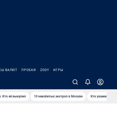
СЫ ВАЛЮТ
ПРОБКИ
ZODY
ИГРЫ
. Кто её выкупил
10 неизбитых экотроп в Москве
Кто ухаживает з