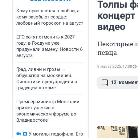
Толпы ф
Кому признаются в любви, а
концерт
кому разобьют сердце:
любовный гороскоп на август
видео
ЕГЭ хотят отменить к 2027
Некоторые 
году: в Госдуме уже
придумали замену. Новости 6
певца
августа
9 марта 2025, 17:38
Град, ливни и грозы —
обрушатся на москвичей.
Синоптики предупредили о
12
коммен
грядущем шторме
Премьер‑министр Монголии
примет участие в
экономическом форуме во
Владивостоке
У могилы педофила. Его