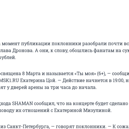
а момент публикации поклонники разобрали почти вс
лава Дронова. А они, к слову, обошлись фанатам на су
 рублей.
священа 8 Марта и называется «Ты моя» (6+), — сообщ
SK1.RU Екатерина Цой. — Действие начнется в 19:00, 
т у дверей арены за три часа до начала.
дхода SHAMAN сообщил, что на концерте будет сделано
поводу их отношений с Екатериной Мизулиной.
из Санкт-Петербурга, — говорят поклонники. — К сож