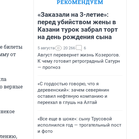
РЕКОМЕНДУЕМ
«Заказали на 3-летие»:
перед убийством жены в
Казани турок забрал торт
на день рождения сына
е билеты
5 августа
20 266
6
мму от
Август перевернет жизнь Козерогов.
К чему готовит ретроградный Сатурн
— прогноз
ила
«С гордостью говорю, что я
но верные
деревенский»: зачем северянин
оставил нефтяную компанию и
переехал в глушь на Алтай
 некое
«Все еще в шоке»: сыну Трусовой
исполнился год — трогательный пост
и фото
алению,