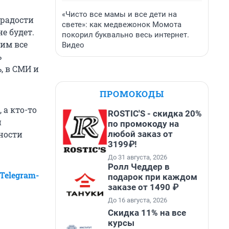
«Чисто все мамы и все дети на
 радости
свете»: как медвежонок Момота
е будет.
покорил буквально весь интернет.
бим все
Видео
ь
, в СМИ и
ПРОМОКОДЫ
 а кто-то
ROSTIC'S - скидка 20%
й
по промокоду на
любой заказ от
бности
3199₽!
До 31 августа, 2026
Ролл Чеддер в
Telegram-
подарок при каждом
заказе от 1490 ₽
До 16 августа, 2026
Скидка 11% на все
курсы