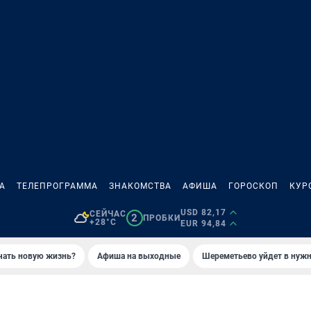
А
ТЕЛЕПРОГРАММА
ЗНАКОМСТВА
АФИША
ГОРОСКОП
КУР
USD 82,17
СЕЙЧАС
2
ПРОБКИ
+28°C
EUR 94,84
ачать новую жизнь?
Афиша на выходные
Шереметьево уйдет в нуж