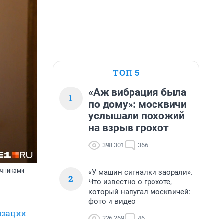
ТОП 5
«Аж вибрация была
1
по дому»: москвичи
услышали похожий
на взрыв грохот
398 301
366
очниками
«У машин сигналки заорали».
2
Что известно о грохоте,
который напугал москвичей:
фото и видео
изации
226 269
46