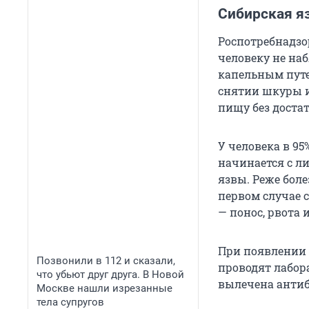
Сибирская яз
Роспотребнадзо
человеку не на
капельным путе
снятии шкуры и
пищу без доста
У человека в 95
начинается с л
язвы. Реже бол
первом случае 
— понос, рвота 
При появлении 
Позвонили в 112 и сказали,
проводят лабор
что убьют друг друга. В Новой
вылечена антиб
Москве нашли изрезанные
тела супругов