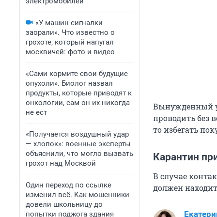
электромобилей
«У машин сигналки
заорали». Что известно о
грохоте, который напугал
москвичей: фото и видео
«Сами кормите свои будущие
опухоли». Биолог назвал
продукты, которые приводят к
онкологии, сам он их никогда
Вынужденный уб
не ест
проводить без в
то избегать по
«Получается воздушный удар
— хлопок»: военные эксперты
объяснили, что могло вызвать
Карантин при
грохот над Москвой
В случае конта
Один переход по ссылке
должен находит
изменил всё. Как мошенники
довели школьницу до
Екатери
попытки поджога здания