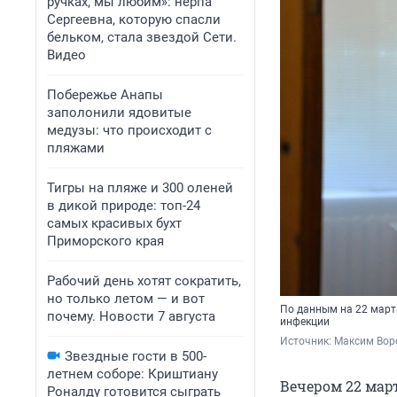
ручках, мы любим»: нерпа
Сергеевна, которую спасли
бельком, стала звездой Сети.
Видео
Побережье Анапы
заполонили ядовитые
медузы: что происходит с
пляжами
Тигры на пляже и 300 оленей
в дикой природе: топ-24
самых красивых бухт
Приморского края
Рабочий день хотят сократить,
но только летом — и вот
По данным на 22 март
почему. Новости 7 августа
инфекции
Источник: 
Максим Воро
Звездные гости в 500-
летнем соборе: Криштиану
Вечером 22 мар
Роналду готовится сыграть