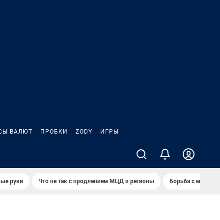
СЫ ВАЛЮТ
ПРОБКИ
ZODY
ИГРЫ
ные руки
Что не так с продлением МЦД в регионы
Борьба с мэрией 