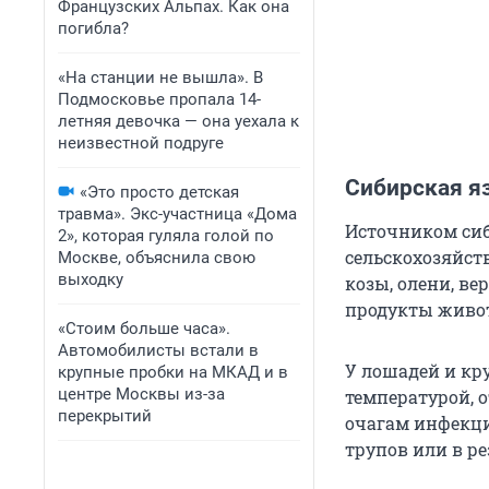
Французских Альпах. Как она
погибла?
«На станции не вышла». В
Подмосковье пропала 14-
летняя девочка — она уехала к
неизвестной подруге
Сибирская я
«Это просто детская
травма». Экс-участница «Дома
Источником сиб
2», которая гуляла голой по
сельскохозяйст
Москве, объяснила свою
выходку
козы, олени, в
продукты живо
«Стоим больше часа».
Автомобилисты встали в
У лошадей и кр
крупные пробки на МКАД и в
центре Москвы из-за
температурой, 
перекрытий
очагам инфекци
трупов или в р