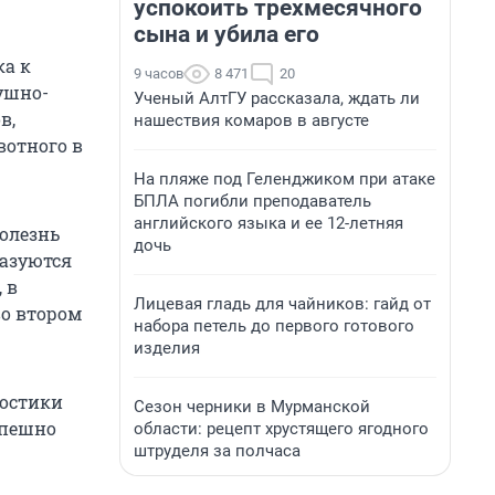
успокоить трехмесячного
сына и убила его
ка к
9 часов
8 471
20
ушно-
Ученый АлтГУ рассказала, ждать ли
в,
нашествия комаров в августе
вотного в
На пляже под Геленджиком при атаке
БПЛА погибли преподаватель
английского языка и ее 12-летняя
Болезнь
дочь
разуются
 в
Лицевая гладь для чайников: гайд от
во втором
набора петель до первого готового
изделия
ностики
Сезон черники в Мурманской
спешно
области: рецепт хрустящего ягодного
штруделя за полчаса