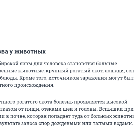
зва у животных
ирской язвы для человека становятся больные
венные животные: крупный рогатый скот, лошади, осл
ерблюды. Кроме того, источником заражения могут быт
тного происхождения.
упного рогатого скота болезнь проявляется высокой
отказом от пищи, отеками шеи и головы. Вспышки пр
и в почве, которая попадает туда от больных животн
езультате заноса спор дождевыми или талыми водами.