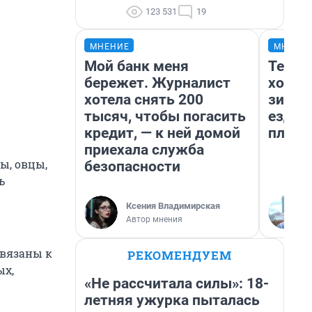
123 531
19
МНЕНИЕ
МНЕНИ
Мой банк меня
Тепло
бережет. Журналист
холод
хотела снять 200
зимой
тысяч, чтобы погасить
ездит
кредит, — к ней домой
плюсы
приехала служба
ы, овцы,
безопасности
ь
Ксения Владимирская
Автор мнения
ивязаны к
РЕКОМЕНДУЕМ
ых,
«Не рассчитала силы»: 18-
летняя ужурка пыталась