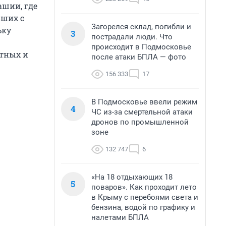
ашии, где
вших с
Загорелся склад, погибли и
ьку
3
пострадали люди. Что
происходит в Подмосковье
отных и
после атаки БПЛА — фото
156 333
17
В Подмосковье ввели режим
4
ЧС из-за смертельной атаки
дронов по промышленной
зоне
132 747
6
«На 18 отдыхающих 18
5
поваров». Как проходит лето
в Крыму с перебоями света и
бензина, водой по графику и
налетами БПЛА