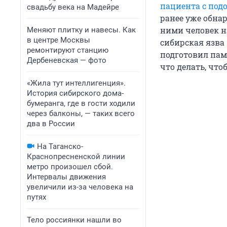
пациента с под
свадьбу века на Мадейре
ранее уже обна
ними человек н
Меняют плитку и навесы. Как
в центре Москвы
сибирская язва
ремонтируют станцию
подготовил пам
Дербеневская — фото
что делать, чт
«Жила тут интеллигенция».
История сибирского дома-
бумеранга, где в гости ходили
через балконы, — таких всего
два в России
На Таганско-
Краснопресненской линии
метро произошел сбой.
Интервалы движения
увеличили из-за человека на
путях
Тело россиянки нашли во