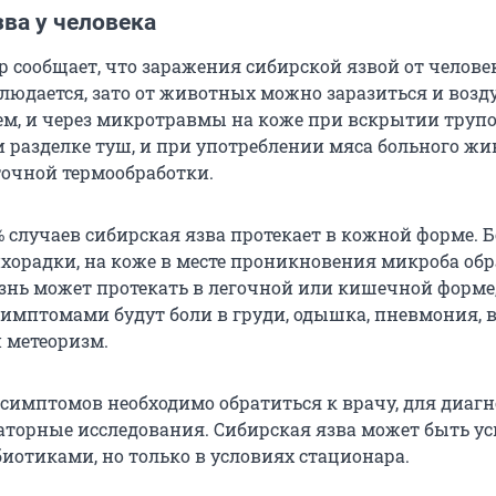
ва у человека
р сообщает, что заражения сибирской язвой от челове
блюдается, зато от животных можно заразиться и возд
м, и через микротравмы на коже при вскрытии трупо
 разделке туш, и при употреблении мяса больного жи
точной термообработки.
% случаев сибирская язва протекает в кожной форме. 
ихорадки, на коже в месте проникновения микроба об
езнь может протекать в легочной или кишечной форме,
симптомами будут боли в груди, одышка, пневмония, 
и метеоризм.
симптомов необходимо обратиться к врачу, для диаг
аторные исследования. Сибирская язва может быть у
иотиками, но только в условиях стационара.