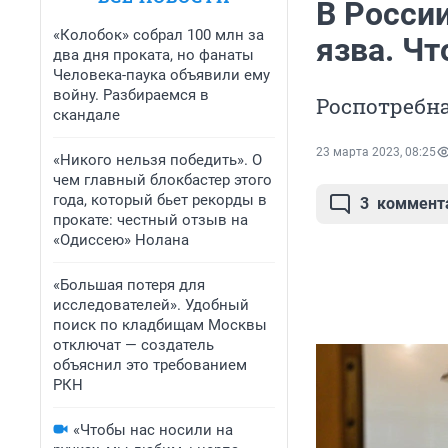
В Росси
«Колобок» собрал 100 млн за
язва. Ч
два дня проката, но фанаты
Человека-паука объявили ему
войну. Разбираемся в
Роспотребн
скандале
23 марта 2023, 08:25
«Никого нельзя победить». О
чем главный блокбастер этого
года, который бьет рекорды в
3
коммент
прокате: честный отзыв на
«Одиссею» Нолана
«Большая потеря для
исследователей». Удобный
поиск по кладбищам Москвы
отключат — создатель
объяснил это требованием
РКН
«Чтобы нас носили на