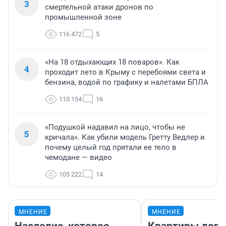
3
смертельной атаки дронов по
промышленной зоне
116 472
5
«На 18 отдыхающих 18 поваров». Как
4
проходит лето в Крыму с перебоями света и
бензина, водой по графику и налетами БПЛА
110 154
16
«Подушкой надавил на лицо, чтобы не
5
кричала». Как убили модель Гретту Ведлер и
почему целый год прятали ее тело в
чемодане — видео
105 222
14
МНЕНИЕ
МНЕНИЕ