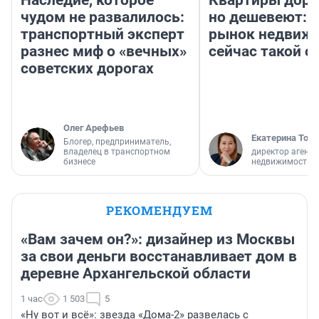
Наследие, которое
Квартиры дор
чудом не развалилось:
но дешевеют: 
транспортный эксперт
рынок недвиж
разнес миф о «вечных»
сейчас такой 
советских дорогах
Олег Арефьев
Екатерина Торо
Блогер, предприниматель,
владелец в транспортном
директор агентс
бизнесе
недвижимости
РЕКОМЕНДУЕМ
«Вам зачем он?»: дизайнер из Москвы
за свои деньги восстанавливает дом в
деревне Архангельской области
1 час
1 503
5
«Ну вот и всё»: звезда «Дома-2» развелась с