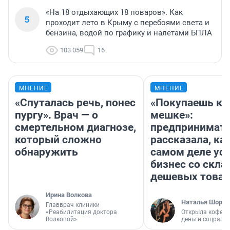
«На 18 отдыхающих 18 поваров». Как
5
проходит лето в Крыму с перебоями света и
бензина, водой по графику и налетами БПЛА
103 059
16
МНЕНИЕ
МНЕНИЕ
«Спуталась речь, понес
«Покупаешь ко
пургу». Врач — о
мешке»:
смертельном диагнозе,
предпринимат
который сложно
рассказала, как
обнаружить
самом деле ус
бизнес со скл
дешевых това
Ирина Волкова
Наталья Шорох
Главврач клиники
«Реабилитация доктора
Открыла кофейн
Волковой»
деньги соцразв