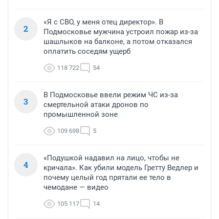
«Я с СВО, у меня отец директор». В
2
Подмосковье мужчина устроил пожар из-за
шашлыков на балконе, а потом отказался
оплатить соседям ущерб
118 722
54
В Подмосковье ввели режим ЧС из-за
3
смертельной атаки дронов по
промышленной зоне
109 698
5
«Подушкой надавил на лицо, чтобы не
4
кричала». Как убили модель Гретту Ведлер и
почему целый год прятали ее тело в
чемодане — видео
105 117
14