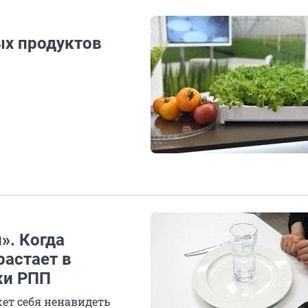
ых продуктов
». Когда
растает в
ки РПП
жет себя ненавидеть