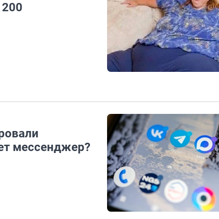
 200
ровали
дет мессенджер?