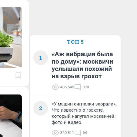
ТОП 5
«Аж вибрация была
1
по дому»: москвичи
услышали похожий
на взрыв грохот
406 545
370
«У машин сигналки заорали».
2
Что известно о грохоте,
который напугал москвичей:
фото и видео
320 811
64