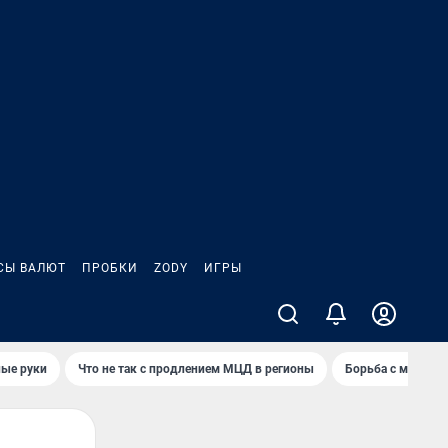
СЫ ВАЛЮТ
ПРОБКИ
ZODY
ИГРЫ
ные руки
Что не так с продлением МЦД в регионы
Борьба с мэрией 