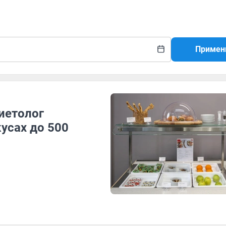
Примен
диетолог
усах до 500