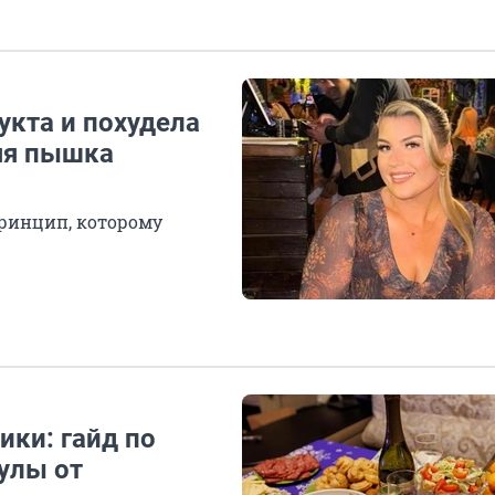
укта и похудела
няя пышка
ринцип, которому
ики: гайд по
улы от