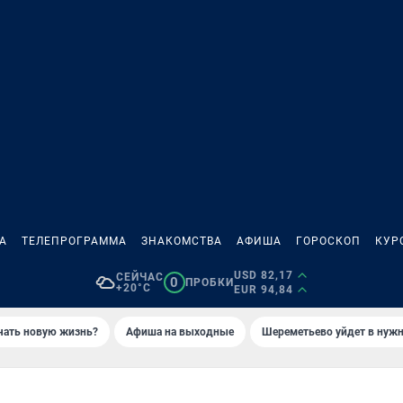
А
ТЕЛЕПРОГРАММА
ЗНАКОМСТВА
АФИША
ГОРОСКОП
КУР
USD 82,17
СЕЙЧАС
0
ПРОБКИ
+20°C
EUR 94,84
ачать новую жизнь?
Афиша на выходные
Шереметьево уйдет в нуж