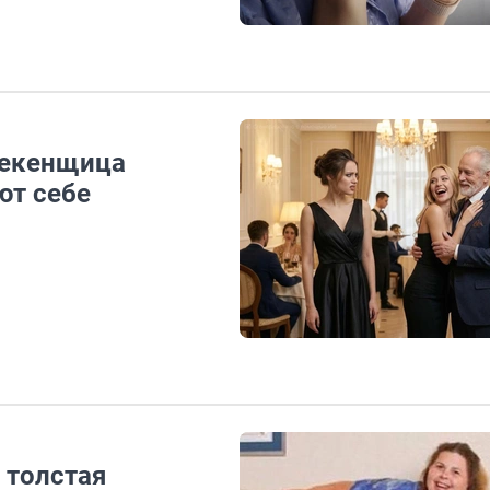
некенщица
ют себе
 толстая