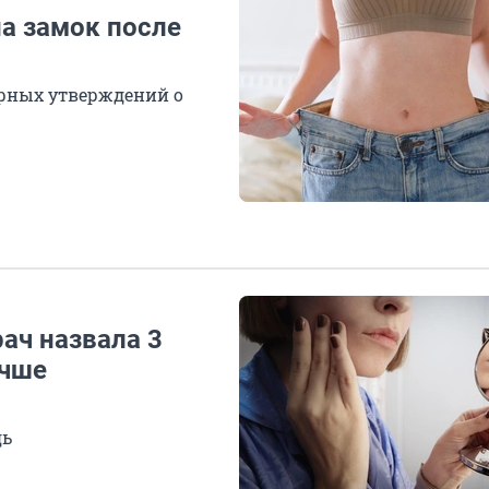
на замок после
ярных утверждений о
ач назвала 3
учше
дь