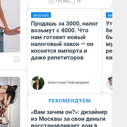
129 456
19
МНЕНИЕ
МНЕНИЕ
Продашь за 3000, налог
Утомит
возьмут с 4000. Что
без но
нам готовит новый
был фи
налоговый закон — он
мураве
коснется импорта и
ретрос
даже репетиторов
киновс
Анастасия Завгородняя
Ки
РЕКОМЕНДУЕМ
«Вам зачем он?»: дизайнер
из Москвы за свои деньги
восстанавливает дом в