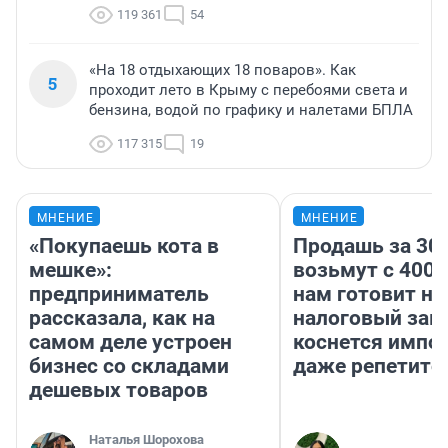
119 361
54
«На 18 отдыхающих 18 поваров». Как
5
проходит лето в Крыму с перебоями света и
бензина, водой по графику и налетами БПЛА
117 315
19
МНЕНИЕ
МНЕНИЕ
«Покупаешь кота в
Продашь за 300
мешке»:
возьмут с 4000
предприниматель
нам готовит н
рассказала, как на
налоговый зако
самом деле устроен
коснется импор
бизнес со складами
даже репетито
дешевых товаров
Наталья Шорохова