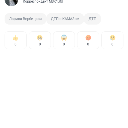
Корреспондент MSK1.RU
Лариса Вербицкая
ДТП с КАМАЗом
ДТП
0
0
0
0
0