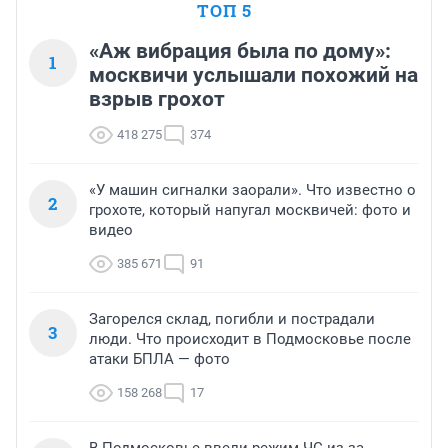
ТОП 5
«Аж вибрация была по дому»:
1
москвичи услышали похожий на
взрыв грохот
418 275
374
«У машин сигналки заорали». Что известно о
2
грохоте, который напугал москвичей: фото и
видео
385 671
91
Загорелся склад, погибли и пострадали
3
люди. Что происходит в Подмосковье после
атаки БПЛА — фото
158 268
17
В Подмосковье ввели режим ЧС из-за