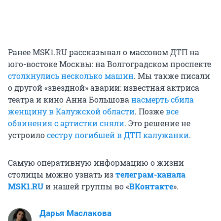
Ранее MSK1.RU рассказывал о массовом ДТП на
юго-востоке Москвы: на Волгоградском проспекте
столкнулись несколько машин
. Мы также писали
о другой «звездной» аварии: известная актриса
театра и кино Анна Большова
насмерть сбила
женщину в Калужской области
. Позже
все
обвинения с артистки сняли
. Это решение не
устроило
сестру погибшей в ДТП калужанки
.
Самую оперативную информацию о жизни
столицы можно узнать из
телеграм-канала
MSK1.RU
и нашей группы во «
ВКонтакте
».
Дарья Маслакова