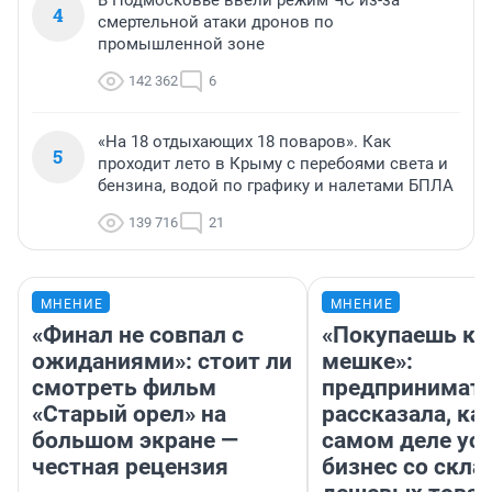
4
смертельной атаки дронов по
промышленной зоне
142 362
6
«На 18 отдыхающих 18 поваров». Как
5
проходит лето в Крыму с перебоями света и
бензина, водой по графику и налетами БПЛА
139 716
21
МНЕНИЕ
МНЕНИЕ
«Финал не совпал с
«Покупаешь ко
ожиданиями»: стоит ли
мешке»:
смотреть фильм
предпринимат
«Старый орел» на
рассказала, как
большом экране —
самом деле ус
честная рецензия
бизнес со скл