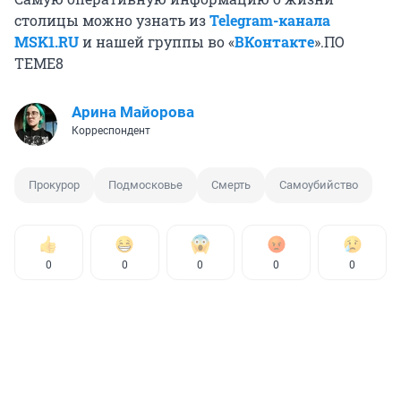
столицы можно узнать из
Telegram-канала
MSK1.RU
и нашей группы во «
ВКонтакте
».ПО
ТЕМЕ8
Арина Майорова
Корреспондент
Прокурор
Подмосковье
Смерть
Самоубийство
0
0
0
0
0