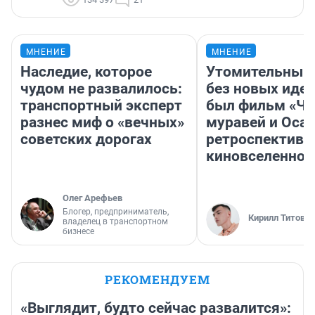
МНЕНИЕ
МНЕНИЕ
Наследие, которое
Утомительный 
чудом не развалилось:
без новых идей
транспортный эксперт
был фильм «Че
разнес миф о «вечных»
муравей и Оса»
советских дорогах
ретроспектива
киновселенной
Олег Арефьев
Блогер, предприниматель,
Кирилл Титов
владелец в транспортном
бизнесе
РЕКОМЕНДУЕМ
«Выглядит, будто сейчас развалится»: