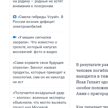
на родину — родные не хотят
внимания к похоронам
«Смели гибриды Voyah». В
России возник дефицит
электромобилей
«У машин сигналки
заорали». Что известно о
грохоте, который напугал
москвичей: фото и видео
«Сами кормите свои будущие
В результате ра
опухоли». Биолог назвал
человек погибли
продукты, которые приводят к
находятся в тя
онкологии, сам он их никогда
Йоав Галант од
не ест
«особое положен
«Получается воздушный удар
Авив с пригоро
— хлопок»: военные эксперты
объяснили, что могло вызвать
Как передает т
грохот над Москвой