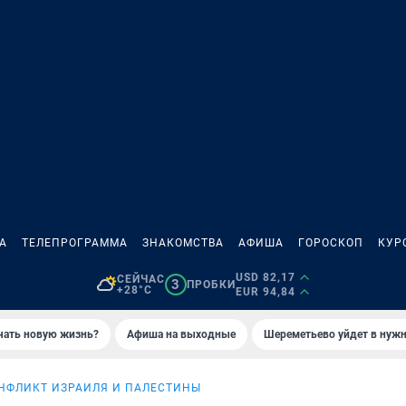
А
ТЕЛЕПРОГРАММА
ЗНАКОМСТВА
АФИША
ГОРОСКОП
КУР
USD 82,17
СЕЙЧАС
3
ПРОБКИ
+28°C
EUR 94,84
ачать новую жизнь?
Афиша на выходные
Шереметьево уйдет в нуж
НФЛИКТ ИЗРАИЛЯ И ПАЛЕСТИНЫ