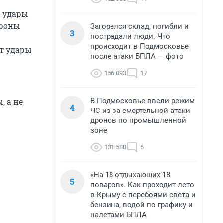
е удары
ороны
Загорелся склад, погибли и
3
пострадали люди. Что
происходит в Подмосковье
т удары
после атаки БПЛА — фото
156 093
17
В Подмосковье ввели режим
, а не
4
ЧС из-за смертельной атаки
дронов по промышленной
зоне
131 580
6
«На 18 отдыхающих 18
5
поваров». Как проходит лето
в Крыму с перебоями света и
бензина, водой по графику и
налетами БПЛА