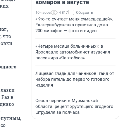
комаров в августе
ских
10 часов
4 817
Обсудить
«Кто-то считает меня сумасшедшей».
Екатеринбурженка приютила дома
ог,
200 жирафов — фото и видео
, что
ровки
«Четыре месяца больничных»: в
Ярославле автомобилист изувечил
пассажира «Яавтобуса»
мощного
Лицевая гладь для чайников: гайд от
набора петель до первого готового
изделия
ылазки
 Раз в
Сезон черники в Мурманской
однако
области: рецепт хрустящего ягодного
—
штруделя за полчаса
хопутным,
 со