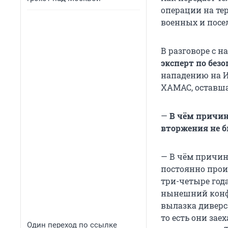
операции на те
военных и посе
В разговоре с 
эксперт по без
нападению на И
ХАМАС, оставша
—
В чём причин
вторжения не б
— В чём причина
постоянно проис
три-четыре год
нынешний конфл
вылазка диверс
то есть они за
Один переход по ссылке