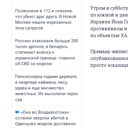
Утром в субботу
Позвонили в 112 и сказали,
по южной и цен
что убьют друг друга. В Новой
Израиля Йоав Г
Москве нашли изрезанные
тела супругов
противником и 
по объектам ХАМ
Россию атаковали больше 200
тысяч дронов, а Беларусь
Премьер-минис
стягивает войска к
опубликованном
украинской границе: главное
об СВО за неделю
просто эскалац
Пенсионерка годами держала
в квартире каймана, лису,
удава и еще множество
животных. Их выселили через
суд
«Она во Владивостоке»:
останки зверски убитой в
Одинцово модели доставили