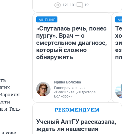
121 101
19
МНЕНИЕ
МНЕНИ
«Спуталась речь, понес
Тепло
пургу». Врач — о
холод
смертельном диагнозе,
зимой
который сложно
ездит
обнаружить
плюсы
сть
Ирина Волкова
вших
Главврач клиники
«Реабилитация доктора
 Израиля
Волковой»
ести
и и Тель-
РЕКОМЕНДУЕМ
Ученый АлтГУ рассказала,
ждать ли нашествия
в ходе