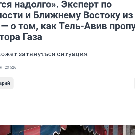
ся надолго». Эксперт по
ности и Ближнему Востоку из
— о том, как Тель-Авив проп
тора Газа
может затянуться ситуация
23 526
арий