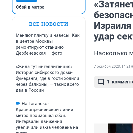
«Затянет
Сбой в метро
безопас
Израиля 
ВСЕ НОВОСТИ
удар сек
Меняют плитку и навесы. Как
в центре Москвы
ремонтируют станцию
Насколько 
Дербеневская — фото
«Жила тут интеллигенция».
7 октября 2023, 14:21
История сибирского дома-
бумеранга, где в гости ходили
1
коммент
через балконы, — таких всего
два в России
На Таганско-
Краснопресненской линии
метро произошел сбой.
Интервалы движения
увеличили из-за человека на