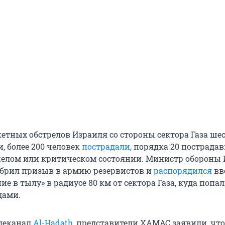
кетных обстрелов Израиля со стороны сектора Газа ше
, более 200 человек
пострадали
, порядка 20 пострада
желом или критическом состоянии. Министр обороны
обрил призыв в армию резервистов и
распорядился
вв
ие в тылу» в радиусе 80 км от сектора Газа, куда попал
дами.
елеканал
Al-Hadath,
представители ХАМАС заявили, что 