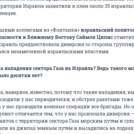
рритории Израиля захватили в плен около 35 израиль
ленцев.
нашими коллегами из «Фонтанки»
израильский политол
опасности и Ближнему Востоку Саймон Ципис
отметил
зраиль предшествовала диверсия со стороны группи
яся незамеченной израильскими властями.
а нападения сектора Газа на Израиль? Ведь такого 
ыло десятки лет?
, наверное, известно, потому что такие нападения, в
ходили у нас периодически, и обстрел ракетами тоже.
а у нас проводили военные операции все бригады. Но 
икт отличается тем, что у нас произошла диверсия 
антов с территории сектора Газа морским путем и су
ехали на джипах земным путем и высадились на лодках