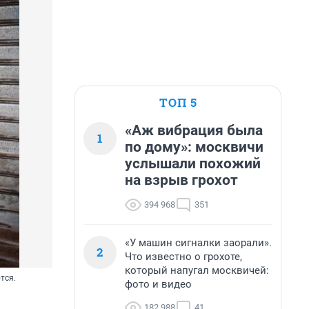
ТОП 5
«Аж вибрация была
1
по дому»: москвичи
услышали похожий
на взрыв грохот
394 968
351
«У машин сигналки заорали».
2
Что известно о грохоте,
который напугал москвичей:
тся.
фото и видео
182 988
41