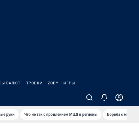
СЫ ВАЛЮТ
ПРОБКИ
ZODY
ИГРЫ
ные руки
Что не так с продлением МЦД в регионы
Борьба с мэрией 