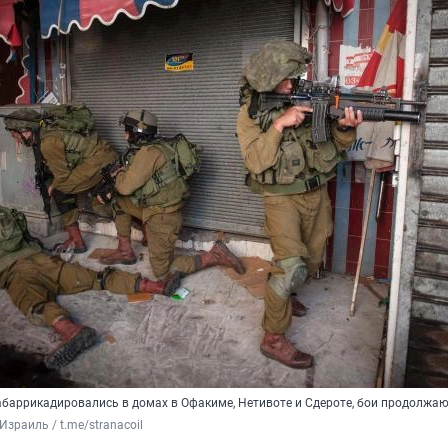
абаррикадировались в домах в Офакиме, Нетивоте и Сдероте, бои продолжаю
- Израиль / t.me/stranacoil