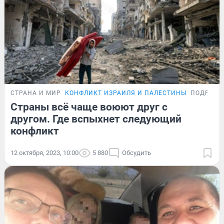
СТРАНА И МИР
КОНФЛИКТ ИЗРАИЛЯ И ПАЛЕСТИНЫ
ПОДРОБН
Страны всё чаще воюют друг с
другом. Где вспыхнет следующий
конфликт
12 октября, 2023, 10:00
5 880
Обсудить