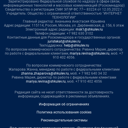
Зарегистрировано Федеральной службой по надзору в сфере связи,
информационных технологий и массовых коммуникаций (Роскомнадзор)
Свидетельство о регистрации СМИ ЭЛ № ФС 77— 83224 от 12.05.2022 г.
Учредитель: Общество с ограниченной ответственностью "ИНТЕРНЕТ
ТЕХНОЛОГИИ"
Главный редактор: Ананьина Анастасия Юрьевна
Адрес редакции: 115114, Россия, Москва, ул. Дербеневская, д. 15б, 6 этаж
Электронный адрес редакции:
msk1@shkulev.ru
Телефон редакции: +7 982 630 3102
Контактные данные для Роскомнадзора и государственных органов:
juristekat@shkulev.ru
Техподдержка:
help@shkulev.ru
По вопросам коммерческого сотрудничества: Ревина Мария, директор
по работе с федеральными клиентами,
mariya.revina@shkulev.ru
, моб. +7
910 402 4056.
По вопросам коммерческого сотрудничества:
Жапарова Жанна, менеджер по работе с федеральными клиентами
zhanna.zhaparova@shkulev.ru
, моб. + 7 982 640 34 32
Ревина Мария, директор по работе с федеральными клиентами
mariya.revina@shkulev.ru
, моб. +7 910 402 4056
Редакция сайта не несет ответственности за достоверность
информации, содержащейся в рекламных объявлениях.
Информация об ограничениях
Политика использования cookies
Рекомендательные системы