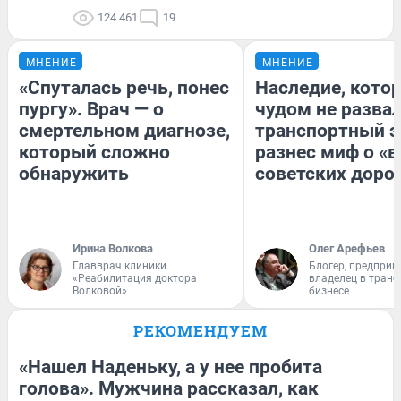
124 461
19
МНЕНИЕ
МНЕНИЕ
«Спуталась речь, понес
Наследие, кото
пургу». Врач — о
чудом не разва
смертельном диагнозе,
транспортный э
который сложно
разнес миф о «
обнаружить
советских доро
Ирина Волкова
Олег Арефьев
Главврач клиники
Блогер, предприн
«Реабилитация доктора
владелец в тран
Волковой»
бизнесе
РЕКОМЕНДУЕМ
«Нашел Наденьку, а у нее пробита
голова». Мужчина рассказал, как