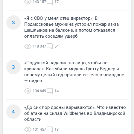
143 157
17
«Я с СВО, у меня отец директор». В
2
Подмосковье мужчина устроил пожар из-за
шашлыков на балконе, а потом отказался
оплатить соседям ущерб
118 047
54
«Подушкой надавил на лицо, чтобы не
3
кричала». Как убили модель Гретту Ведлер и
почему целый год прятали ее тело в чемодане
— видео
104 649
14
«До сих пор дроны взрываются». Что известно
4
об атаке на склад Wildberries во Владимирской
области
101 457
18