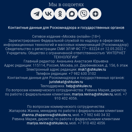
Мы в соцсетях
Контактные данные для Роскомнадзора и государственных органов
Сетевое издание «Москва онлайн» (18+)
Зарегистрировано Федеральной службой по надзору в сфере связи,
информационных технологий и массовых коммуникаций (Роскомнадзор)
Свидетельство о регистрации СМИ ЭЛ № ФС 77— 83224 от 12.05.2022 г.
Учредитель: Общество с ограниченной ответственностью "ИНТЕРНЕТ
ТЕХНОЛОГИИ"
Главный редактор: Ананьина Анастасия Юрьевна
Адрес редакции: 115114, Россия, Москва, ул. Дербеневская, д. 15б, 6 этаж
Электронный адрес редакции:
msk1@shkulev.ru
Телефон редакции: +7 982 630 3102
Контактные данные для Роскомнадзора и государственных органов:
juristekat@shkulev.ru
Техподдержка:
help@shkulev.ru
По вопросам коммерческого сотрудничества: Ревина Мария, директор
по работе с федеральными клиентами,
mariya.revina@shkulev.ru
, моб. +7
910 402 4056.
По вопросам коммерческого сотрудничества:
Жапарова Жанна, менеджер по работе с федеральными клиентами
zhanna.zhaparova@shkulev.ru
, моб. + 7 982 640 34 32
Ревина Мария, директор по работе с федеральными клиентами
mariya.revina@shkulev.ru
, моб. +7 910 402 4056