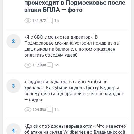
происходит в Подмосковье после
атаки БПЛА — фото
141 972
16
«Я с СВО, у меня отец директор». В
2
Подмосковье мужчина устроил пожар из-за
шашлыков на балконе, а потом отказался
оплатить соседям ущерб
117 888
54
«Подушкой надавил на лицо, чтобы не
3
кричала». Как убили модель Гретту Ведлер и
почему целый год прятали ее тело в чемодане
— видео
104 538
14
«До сих пор дроны взрываются». Что известно
4
об атаке на склад Wildberries во Владимирской