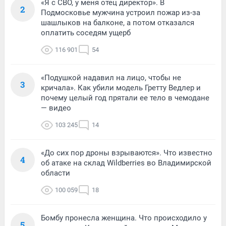
«Я с СВО, у меня отец директор». В
2
Подмосковье мужчина устроил пожар из-за
шашлыков на балконе, а потом отказался
оплатить соседям ущерб
116 901
54
«Подушкой надавил на лицо, чтобы не
3
кричала». Как убили модель Гретту Ведлер и
почему целый год прятали ее тело в чемодане
— видео
103 245
14
«До сих пор дроны взрываются». Что известно
4
об атаке на склад Wildberries во Владимирской
области
100 059
18
Бомбу пронесла женщина. Что происходило у
5