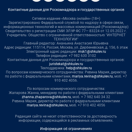
Контактные данные для Роскомнадзора и государственных органов
Сетевое издание «Москва онлайн» (18+)
Зарегистрировано Федеральной службой по надзору в сфере связи,
информационных технологий и массовых коммуникаций (Роскомнадзор)
Свидетельство о регистрации СМИ ЭЛ № ФС 77— 83224 от 12.05.2022 г.
Учредитель: Общество с ограниченной ответственностью "ИНТЕРНЕТ
ТЕХНОЛОГИИ"
Главный редактор: Ананьина Анастасия Юрьевна
Адрес редакции: 115114, Россия, Москва, ул. Дербеневская, д. 15б, 6 этаж
Электронный адрес редакции:
msk1@shkulev.ru
Телефон редакции: +7 982 630 3102
Контактные данные для Роскомнадзора и государственных органов:
juristekat@shkulev.ru
Техподдержка:
help@shkulev.ru
По вопросам коммерческого сотрудничества: Ревина Мария, директор
по работе с федеральными клиентами,
mariya.revina@shkulev.ru
, моб. +7
910 402 4056.
По вопросам коммерческого сотрудничества:
Жапарова Жанна, менеджер по работе с федеральными клиентами
zhanna.zhaparova@shkulev.ru
, моб. + 7 982 640 34 32
Ревина Мария, директор по работе с федеральными клиентами
mariya.revina@shkulev.ru
, моб. +7 910 402 4056
Редакция сайта не несет ответственности за достоверность
информации, содержащейся в рекламных объявлениях.
Информация об ограничениях