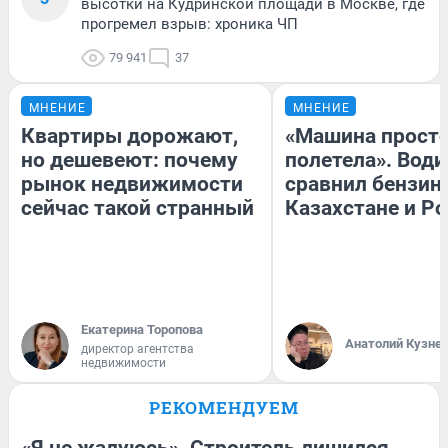
высотки на Кудринской площади в Москве, где
прогремел взрыв: хроника ЧП
79 941
37
МНЕНИЕ
МНЕНИЕ
Квартиры дорожают,
«Машина прост
но дешевеют: почему
полетела». Води
рынок недвижимости
сравнил бензин
сейчас такой странный
Казахстане и Р
Екатерина Торопова
Анатолий Кузне
директор агентства
недвижимости
РЕКОМЕНДУЕМ
«Я не жалуюсь». Строитель лишился