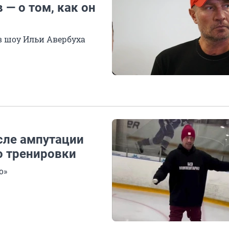
— о том, как он
в шоу Ильи Авербуха
сле ампутации
о тренировки
о»