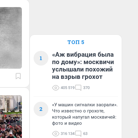
ТОП 5
«Аж вибрация была
1
по дому»: москвичи
услышали похожий
на взрыв грохот
405 519
370
«У машин сигналки заорали».
2
Что известно о грохоте,
который напугал москвичей:
фото и видео
316 134
63