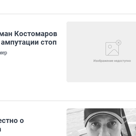
оман Костомаров
 ампутации стоп
мер
естно о
а