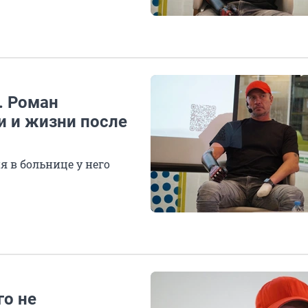
. Роман
и и жизни после
я в больнице у него
го не