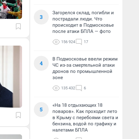
Загорелся склад, погибли и
3
пострадали люди. Что
происходит в Подмосковье
после атаки БПЛА — фото
156 924
17
В Подмосковье ввели режим
4
ЧС из-за смертельной атаки
дронов по промышленной
зоне
135 432
6
«На 18 отдыхающих 18
5
поваров». Как проходит лето
в Крыму с перебоями света и
бензина, водой по графику и
налетами БПЛА