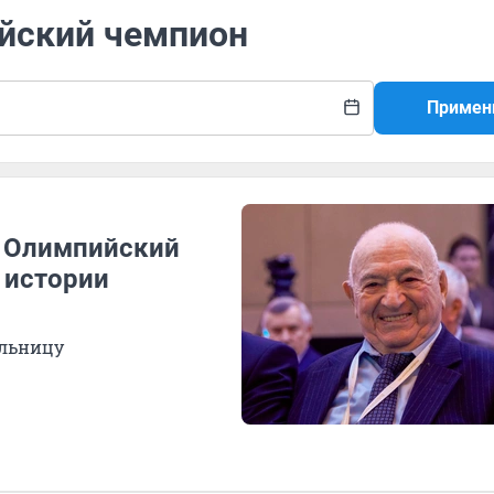
ийский чемпион
Примен
я Олимпийский
 истории
ольницу