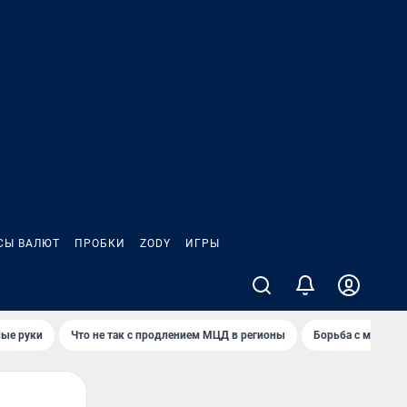
СЫ ВАЛЮТ
ПРОБКИ
ZODY
ИГРЫ
ные руки
Что не так с продлением МЦД в регионы
Борьба с мэрией 