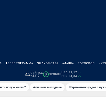
А
ТЕЛЕПРОГРАММА
ЗНАКОМСТВА
АФИША
ГОРОСКОП
КУР
USD 82,17
СЕЙЧАС
0
ПРОБКИ
+23°C
EUR 94,84
ачать новую жизнь?
Афиша на выходные
Шереметьево уйдет в нуж