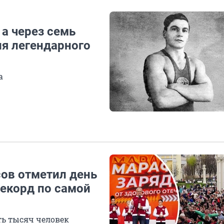
 а через семь
ия легендарного
а
сов отметил день
рекорд по самой
ь тысяч человек