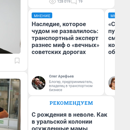
128 019
19
МНЕНИЕ
МНЕНИЕ
Наследие, которое
«Спутал
чудом не развалилось:
пургу».
транспортный эксперт
смерте
разнес миф о «вечных»
которы
советских дорогах
обнару
Олег Арефьев
Ир
Блогер, предприниматель,
Гл
владелец в транспортном
«Р
бизнесе
Во
РЕКОМЕНДУЕМ
С рождения в неволе. Как
в уральской колонии
осужденные мамы