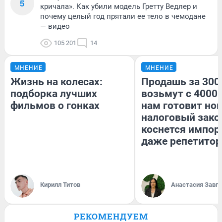
5
кричала». Как убили модель Гретту Ведлер и
почему целый год прятали ее тело в чемодане
— видео
105 201
14
МНЕНИЕ
МНЕНИЕ
Жизнь на колесах:
Продашь за 3000
подборка лучших
возьмут с 4000.
фильмов о гонках
нам готовит но
налоговый зако
коснется импор
даже репетитор
Кирилл Титов
Анастасия Завг
РЕКОМЕНДУЕМ