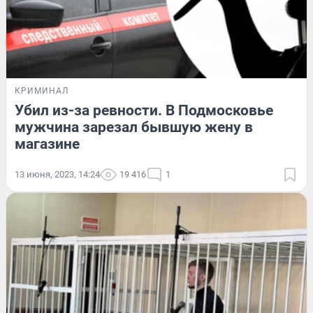
КРИМИНАЛ
Убил из-за ревности. В Подмосковье
мужчина зарезал бывшую жену в
магазине
13 июня, 2023, 14:24
19 416
1