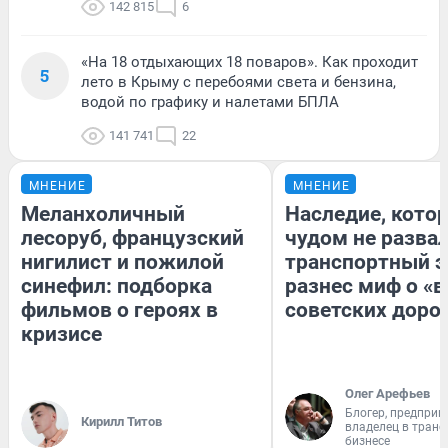
142 815
6
«На 18 отдыхающих 18 поваров». Как проходит
5
лето в Крыму с перебоями света и бензина,
водой по графику и налетами БПЛА
141 741
22
МНЕНИЕ
МНЕНИЕ
Меланхоличный
Наследие, кото
лесоруб, французский
чудом не разва
нигилист и пожилой
транспортный э
синефил: подборка
разнес миф о «
фильмов о героях в
советских доро
кризисе
Олег Арефьев
Блогер, предприн
Кирилл Титов
владелец в тран
бизнесе