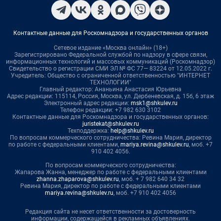
Контактные данные для Роскомнадзора и государственных органов
Сетевое издание «Москва онлайн» (18+)
Зарегистрировано Федеральной службой по надзору в сфере связи,
информационных технологий и массовых коммуникаций (Роскомнадзор)
Свидетельство о регистрации СМИ ЭЛ № ФС 77— 83224 от 12.05.2022 г.
Учредитель: Общество с ограниченной ответственностью "ИНТЕРНЕТ
ТЕХНОЛОГИИ"
Главный редактор: Ананьина Анастасия Юрьевна
Адрес редакции: 115114, Россия, Москва, ул. Дербеневская, д. 15б, 6 этаж
Электронный адрес редакции:
msk1@shkulev.ru
Телефон редакции: +7 982 630 3102
Контактные данные для Роскомнадзора и государственных органов:
juristekat@shkulev.ru
Техподдержка:
help@shkulev.ru
По вопросам коммерческого сотрудничества: Ревина Мария, директор
по работе с федеральными клиентами,
mariya.revina@shkulev.ru
, моб. +7
910 402 4056.
По вопросам коммерческого сотрудничества:
Жапарова Жанна, менеджер по работе с федеральными клиентами
zhanna.zhaparova@shkulev.ru
, моб. + 7 982 640 34 32
Ревина Мария, директор по работе с федеральными клиентами
mariya.revina@shkulev.ru
, моб. +7 910 402 4056
Редакция сайта не несет ответственности за достоверность
информации, содержащейся в рекламных объявлениях.