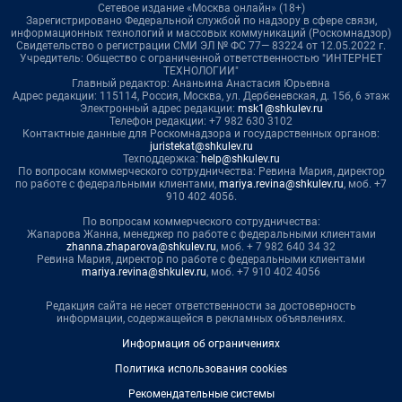
Сетевое издание «Москва онлайн» (18+)
Зарегистрировано Федеральной службой по надзору в сфере связи,
информационных технологий и массовых коммуникаций (Роскомнадзор)
Свидетельство о регистрации СМИ ЭЛ № ФС 77— 83224 от 12.05.2022 г.
Учредитель: Общество с ограниченной ответственностью "ИНТЕРНЕТ
ТЕХНОЛОГИИ"
Главный редактор: Ананьина Анастасия Юрьевна
Адрес редакции: 115114, Россия, Москва, ул. Дербеневская, д. 15б, 6 этаж
Электронный адрес редакции:
msk1@shkulev.ru
Телефон редакции: +7 982 630 3102
Контактные данные для Роскомнадзора и государственных органов:
juristekat@shkulev.ru
Техподдержка:
help@shkulev.ru
По вопросам коммерческого сотрудничества: Ревина Мария, директор
по работе с федеральными клиентами,
mariya.revina@shkulev.ru
, моб. +7
910 402 4056.
По вопросам коммерческого сотрудничества:
Жапарова Жанна, менеджер по работе с федеральными клиентами
zhanna.zhaparova@shkulev.ru
, моб. + 7 982 640 34 32
Ревина Мария, директор по работе с федеральными клиентами
mariya.revina@shkulev.ru
, моб. +7 910 402 4056
Редакция сайта не несет ответственности за достоверность
информации, содержащейся в рекламных объявлениях.
Информация об ограничениях
Политика использования cookies
Рекомендательные системы