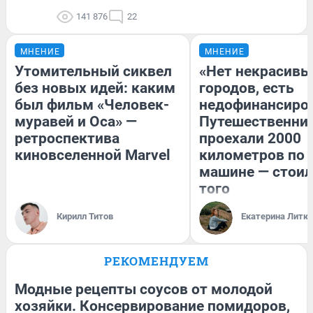
141 876
22
МНЕНИЕ
МНЕНИЕ
Утомительный сиквел
«Нет некрасивы
без новых идей: каким
городов, есть
был фильм «Человек-
недофинансиро
муравей и Оса» —
Путешественни
ретроспектива
проехали 2000
киновселенной Marvel
километров по 
машине — стоил
того
Кирилл Титов
Екатерина Литк
РЕКОМЕНДУЕМ
Модные рецепты соусов от молодой
хозяйки. Консервирование помидоров,