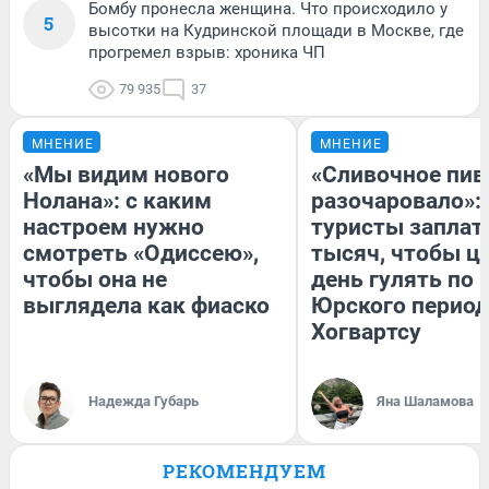
Бомбу пронесла женщина. Что происходило у
5
высотки на Кудринской площади в Москве, где
прогремел взрыв: хроника ЧП
79 935
37
МНЕНИЕ
МНЕНИЕ
«Мы видим нового
«Сливочное пив
Нолана»: с каким
разочаровало»:
настроем нужно
туристы заплат
смотреть «Одиссею»,
тысяч, чтобы ц
чтобы она не
день гулять по 
выглядела как фиаско
Юрского период
Хогвартсу
Надежда Губарь
Яна Шаламова
РЕКОМЕНДУЕМ