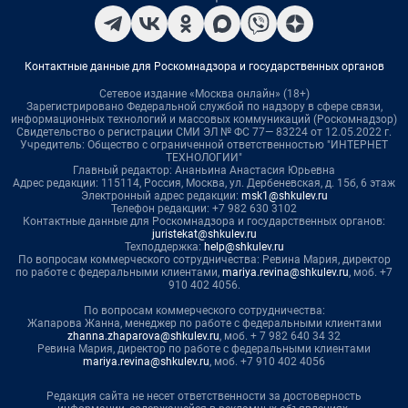
Контактные данные для Роскомнадзора и государственных органов
Сетевое издание «Москва онлайн» (18+)
Зарегистрировано Федеральной службой по надзору в сфере связи,
информационных технологий и массовых коммуникаций (Роскомнадзор)
Свидетельство о регистрации СМИ ЭЛ № ФС 77— 83224 от 12.05.2022 г.
Учредитель: Общество с ограниченной ответственностью "ИНТЕРНЕТ
ТЕХНОЛОГИИ"
Главный редактор: Ананьина Анастасия Юрьевна
Адрес редакции: 115114, Россия, Москва, ул. Дербеневская, д. 15б, 6 этаж
Электронный адрес редакции:
msk1@shkulev.ru
Телефон редакции: +7 982 630 3102
Контактные данные для Роскомнадзора и государственных органов:
juristekat@shkulev.ru
Техподдержка:
help@shkulev.ru
По вопросам коммерческого сотрудничества: Ревина Мария, директор
по работе с федеральными клиентами,
mariya.revina@shkulev.ru
, моб. +7
910 402 4056.
По вопросам коммерческого сотрудничества:
Жапарова Жанна, менеджер по работе с федеральными клиентами
zhanna.zhaparova@shkulev.ru
, моб. + 7 982 640 34 32
Ревина Мария, директор по работе с федеральными клиентами
mariya.revina@shkulev.ru
, моб. +7 910 402 4056
Редакция сайта не несет ответственности за достоверность