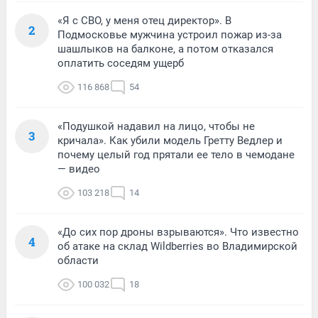
«Я с СВО, у меня отец директор». В
2
Подмосковье мужчина устроил пожар из-за
шашлыков на балконе, а потом отказался
оплатить соседям ущерб
116 868
54
«Подушкой надавил на лицо, чтобы не
3
кричала». Как убили модель Гретту Ведлер и
почему целый год прятали ее тело в чемодане
— видео
103 218
14
«До сих пор дроны взрываются». Что известно
4
об атаке на склад Wildberries во Владимирской
области
100 032
18