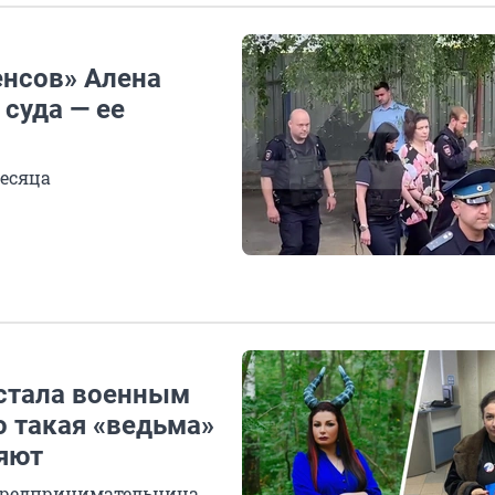
енсов» Алена
 суда — ее
месяца
 стала военным
о такая «ведьма»
няют
 предпринимательница