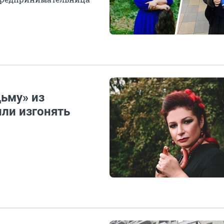
ьму» из
или изгонять