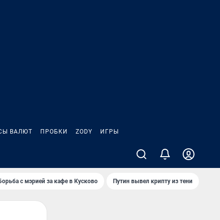
СЫ ВАЛЮТ
ПРОБКИ
ZODY
ИГРЫ
Борьба с мэрией за кафе в Кусково
Путин вывел крипту из тени
Бес