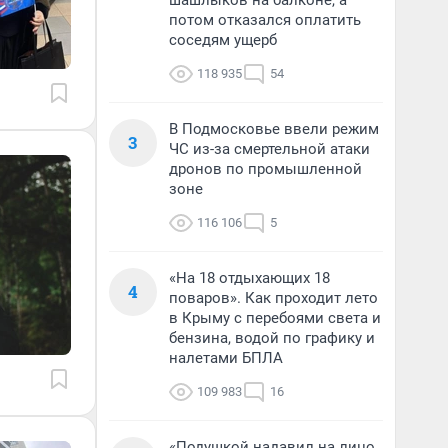
шашлыков на балконе, а
потом отказался оплатить
соседям ущерб
118 935
54
В Подмосковье ввели режим
3
ЧС из-за смертельной атаки
дронов по промышленной
зоне
116 106
5
«На 18 отдыхающих 18
4
поваров». Как проходит лето
в Крыму с перебоями света и
бензина, водой по графику и
налетами БПЛА
109 983
16
«Подушкой надавил на лицо,