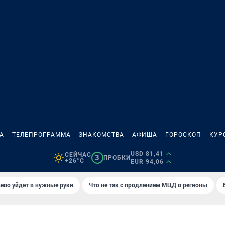
А
ТЕЛЕПРОГРАММА
ЗНАКОМСТВА
АФИША
ГОРОСКОП
КУР
USD 81,41
СЕЙЧАС
3
ПРОБКИ
+26°C
EUR 94,06
ево уйдет в нужные руки
Что не так с продлением МЦД в регионы