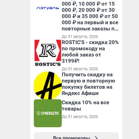
000 ₽, 10 000 ₽ от 15
000 ₽, 20 000 ₽ от 30
000 ₽ и 35 000 ₽ от 50
000 ₽ на первый и все
повторные заказы по
промокоду НАБЕРИ
До 31 августа, 2026
ROSTIC'S - скидка 20%
по промокоду на
любой заказ от
3199₽!
До 31 августа, 2026
Получить скидку на
первую и повторную
покупку билетов на
Яндекс Афише
Скидка 10% на все
товары
До 31 августа, 2026
Все промокоды