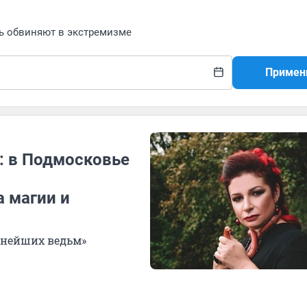
ь обвиняют в экстремизме
Примен
: в Подмосковье
 магии и
ьнейших ведьм»