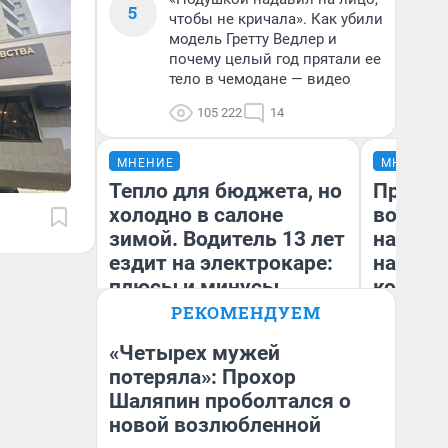
5
чтобы не кричала». Как убили
модель Гретту Ведлер и
почему целый год прятали ее
тело в чемодане — видео
105 222
14
МНЕНИЕ
МНЕНИЕ
Тепло для бюджета, но
Продаш
холодно в салоне
возьмут
зимой. Водитель 13 лет
нам го
ездит на электрокаре:
налого
плюсы и минусы
коснет
даже р
РЕКОМЕНДУЕМ
«Четырех мужей
потеряла»: Прохор
Шаляпин проболтался о
Денис Дедюхин
Ан
новой возлюбленной