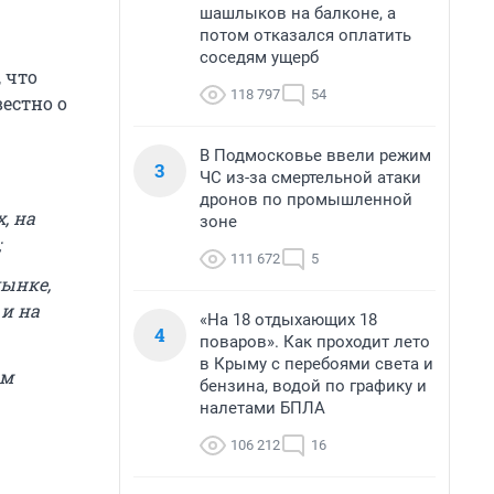
шашлыков на балконе, а
потом отказался оплатить
соседям ущерб
 что
118 797
54
естно о
В Подмосковье ввели режим
3
ЧС из-за смертельной атаки
дронов по промышленной
, на
зоне
;
111 672
5
дынке,
и на
«На 18 отдыхающих 18
4
поваров». Как проходит лето
в Крыму с перебоями света и
ом
бензина, водой по графику и
налетами БПЛА
106 212
16