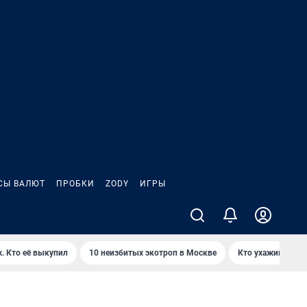
СЫ ВАЛЮТ
ПРОБКИ
ZODY
ИГРЫ
. Кто её выкупил
10 неизбитых экотроп в Москве
Кто ухаживает з