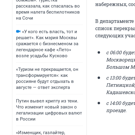
бомжом». Туристка
набережных, со
рассказала, как спасалась во
время налета беспилотников
на Сочи
В департаменте
список перекры
«У кого есть власть, тот и
следующих учас
решает». Как мэрия Москвы
сражается с бизнесменом за
легендарное кафе «Лето»
с 06:00 буд
возле усадьбы Кусково
Москворецк
Большом Мо
«Туризм не прекращается, он
трансформируется»: как
с 13:00 бу
россияне будут отдыхать в
Пятницкой,
августе — ответ эксперта
Кадашевско
Путин вывел крипту из тени.
с 14:00 буд
Что изменит новый закон о
проезде.
легализации цифровых валют
в России
«Изменщик, газлайтер,