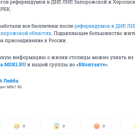
гов референдумов в ДНР, ЛНР, Запорожской и Херсонс
 РБК.
работали все бюллетени после
референдумов в ДНР, ЛНР
апорожской областях
. Подавляющее большинство жит
за присоединение к России.
вную информацию о жизни столицы можно узнать из
ла MSK1.RU
и нашей группы во «
ВКонтакте
».
й Лейба
ент MSK1.RU
0
0
0