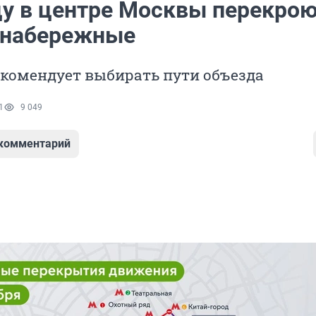
цу в центре Москвы перекро
 набережные
екомендует выбирать пути объезда
1
9 049
 комментарий