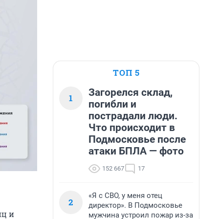
ТОП 5
Загорелся склад,
1
погибли и
пострадали люди.
Что происходит в
Подмосковье после
атаки БПЛА — фото
152 667
17
«Я с СВО, у меня отец
2
директор». В Подмосковье
иц и
мужчина устроил пожар из-за