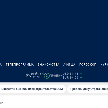
А
ТЕЛЕПРОГРАММА
ЗНАКОМСТВА
АФИША
ГОРОСКОП
КУР
USD 81,41
СЕЙЧАС
2
ПРОБКИ
+21°C
EUR 94,06
Эксперты оценили план строительства ВСМ
Продали дачу Строгановых
ОРТ