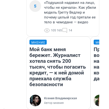
«Подушкой надавил на лицо,
5
чтобы не кричала». Как убили
модель Гретту Ведлер и
почему целый год прятали ее
тело в чемодане — видео
105 165
14
МНЕНИЕ
МНЕНИ
Мой банк меня
Прода
бережет. Журналист
возьм
хотела снять 200
нам г
тысяч, чтобы погасить
налог
кредит, — к ней домой
косне
приехала служба
даже 
безопасности
Ксения Владимирская
Автор мнения