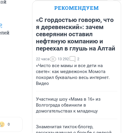
кой
РЕКОМЕНДУЕМ
«С гордостью говорю, что
,
я деревенский»: зачем
елей
северянин оставил
нефтяную компанию и
переехал в глушь на Алтай
22 часа
13 292
2
«Чисто все мамы и все дети на
свете»: как медвежонок Момота
покорил буквально весь интернет.
Видео
Участницу шоу «Мама в 16» из
Волгограда обвинили в
домогательствах к младенцу
0
Знаменитая тикток-блогер,
рассказывавшая о борьбе с редкой