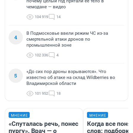
почему целый год прятали ее тело в
чемодане — видео
104 919
14
В Подмосковье ввели режим ЧС из-за
4
смертельной атаки дронов по
промышленной зоне
102 336
4
«До сих пор дроны взрываются». Что
5
известно об атаке на склад Wildberries во
Владимирской области
101 952
18
МНЕНИЕ
МНЕНИЕ
«Спуталась речь, понес
Когда все поня
пургу». Врач — о
слов: подборк