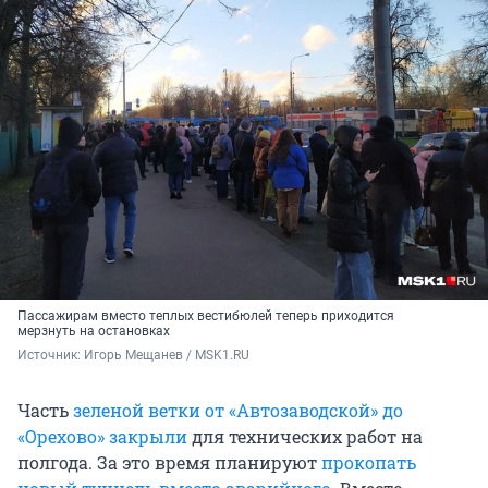
Пассажирам вместо теплых вестибюлей теперь приходится
мерзнуть на остановках
Источник: 
Игорь Мещанев / MSK1.RU
Часть
зеленой ветки от «Автозаводской» до
«Орехово» закрыли
для технических работ на
полгода. За это время планируют
прокопать