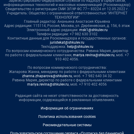
Зарегистрировано Федеральной службой по надзору в сфере связи,
информационных технологий и массовых коммуникаций (Роскомнадзор)
Свидетельство о регистрации СМИ ЭЛ № ФС 77— 83224 от 12.05.2022 г.
Учредитель: Общество с ограниченной ответственностью "ИНТЕРНЕТ
ТЕХНОЛОГИИ"
Главный редактор: Ананьина Анастасия Юрьевна
Адрес редакции: 115114, Россия, Москва, ул. Дербеневская, д. 15б, 6 этаж
Электронный адрес редакции:
msk1@shkulev.ru
Телефон редакции: +7 982 630 3102
Контактные данные для Роскомнадзора и государственных органов:
juristekat@shkulev.ru
Техподдержка:
help@shkulev.ru
По вопросам коммерческого сотрудничества: Ревина Мария, директор
по работе с федеральными клиентами,
mariya.revina@shkulev.ru
, моб. +7
910 402 4056.
По вопросам коммерческого сотрудничества:
Жапарова Жанна, менеджер по работе с федеральными клиентами
zhanna.zhaparova@shkulev.ru
, моб. + 7 982 640 34 32
Ревина Мария, директор по работе с федеральными клиентами
mariya.revina@shkulev.ru
, моб. +7 910 402 4056
Редакция сайта не несет ответственности за достоверность
информации, содержащейся в рекламных объявлениях.
Информация об ограничениях
Политика использования cookies
Рекомендательные системы
Пользовательское соглашение сервиса «Подписка без баннерной