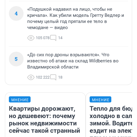
«Подушкой надавил на лицо, чтобы не
4
кричала». Как убили модель Гретту Ведлер и
почему целый год прятали ее тело в
чемодане — видео
105 078
14
«До сих пор дроны взрываются». Что
5
известно об атаке на склад Wildberries во
Владимирской области
102 222
18
МНЕНИЕ
МНЕНИЕ
Квартиры дорожают,
Тепло для бюд
но дешевеют: почему
холодно в сало
рынок недвижимости
зимой. Водител
сейчас такой странный
ездит на элект