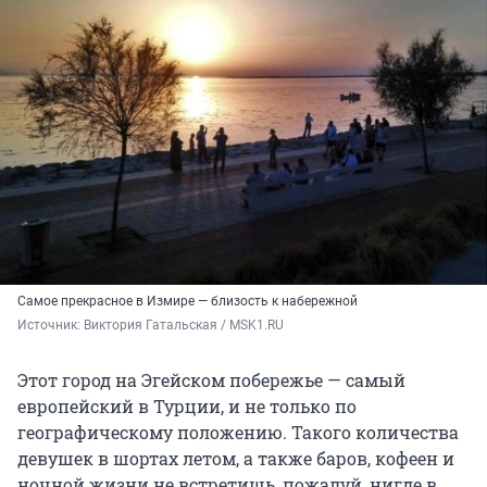
Самое прекрасное в Измире — близость к набережной
Источник: 
Виктория Гатальская / MSK1.RU
Этот город на Эгейском побережье — самый
европейский в Турции, и не только по
географическому положению. Такого количества
девушек в шортах летом, а также баров, кофеен и
ночной жизни не встретишь, пожалуй, нигде в