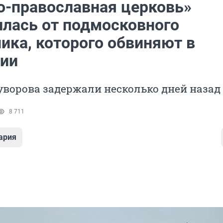
о-православная церковь»
илась от подмосковного
ика, которого обвиняют в
ии
ворова задержали несколько дней назад
8 711
ария