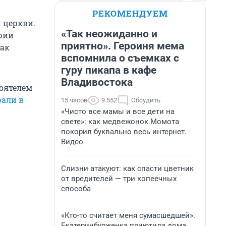
РЕКОМЕНДУЕМ
 церкви.
«Так неожиданно и
рии
приятно». Героиня мема
как
вспомнила о съемках с
гуру пикапа в кафе
Владивостока
тоятелем
рали в
15 часов
9 552
Обсудить
«Чисто все мамы и все дети на
свете»: как медвежонок Момота
покорил буквально весь интернет.
Видео
Слизни атакуют: как спасти цветник
от вредителей — три копеечных
способа
«Кто-то считает меня сумасшедшей».
Екатеринбурженка приютила дома