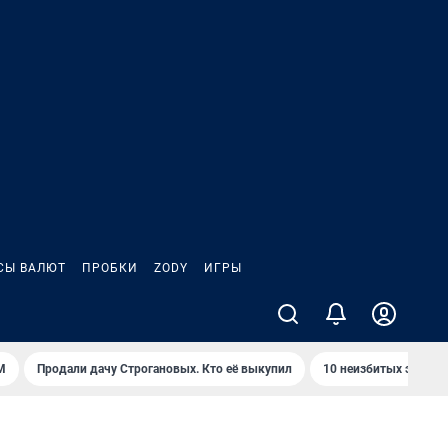
СЫ ВАЛЮТ
ПРОБКИ
ZODY
ИГРЫ
М
Продали дачу Строгановых. Кто её выкупил
10 неизбитых экотро