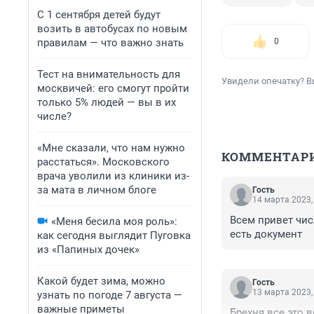
С 1 сентября детей будут
возить в автобусах по новым
правилам — что важно знать
0
Тест на внимательность для
Увидели опечатку? В
москвичей: его смогут пройти
только 5% людей — вы в их
числе?
«Мне сказали, что нам нужно
КОММЕНТАР
расстаться». Московского
врача уволили из клиники из-
за мата в личном блоге
Гость
14 марта 2023,
Всем привет чис
«Меня бесила моя роль»:
есть документ
как сегодня выглядит Пуговка
из «Папиных дочек»
Какой будет зима, можно
Гость
13 марта 2023,
узнать по погоде 7 августа —
важные приметы
Брехня все это в