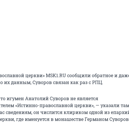
вославной церкви» MSK1.RU сообщили обратное и даж
по их данным, Суворов связан как раз с РПЦ.
что игумен Анатолий Суворов не является
елем «Истинно-православной церкви», — указали там
с сведениям, он числится клириком одной из епархи
еркви, где именуется в монашестве Германом Суворо