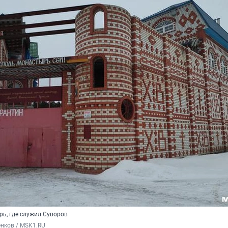
рь, где служил Суворов
нков / MSK1.RU