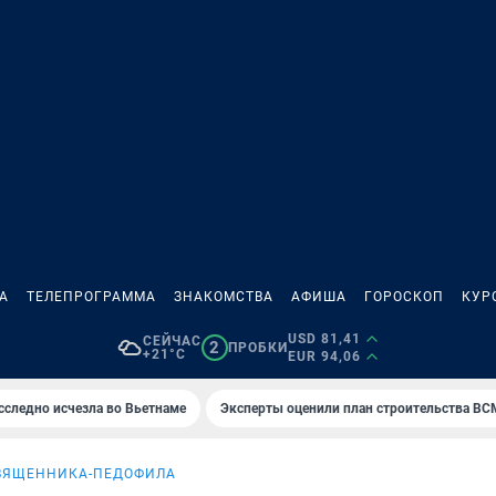
А
ТЕЛЕПРОГРАММА
ЗНАКОМСТВА
АФИША
ГОРОСКОП
КУР
USD 81,41
СЕЙЧАС
2
ПРОБКИ
+21°C
EUR 94,06
сследно исчезла во Вьетнаме
Эксперты оценили план строительства ВС
ВЯЩЕННИКА-ПЕДОФИЛА