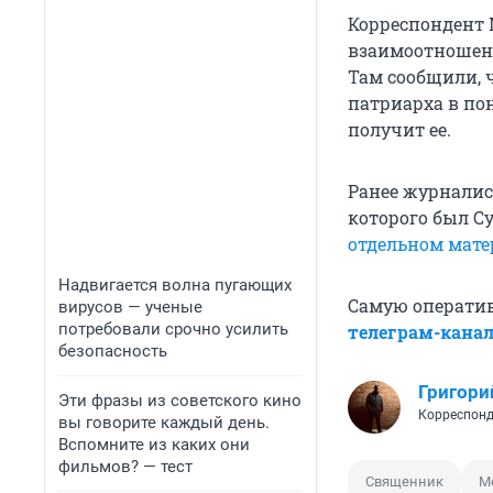
Корреспондент 
взаимоотношени
Там сообщили, 
патриарха в по
получит ее.
Ранее журнали
которого был С
отдельном мате
Надвигается волна пугающих
Самую операти
вирусов — ученые
потребовали срочно усилить
телеграм-кана
безопасность
Григори
Эти фразы из советского кино
Корреспонд
вы говорите каждый день.
Вспомните из каких они
фильмов? — тест
Священник
М