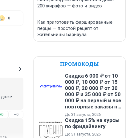
200 жирафов — фото и видео
0
Как приготовить фаршированные
перцы — простой рецепт от
жительницы Барнаула
ПРОМОКОДЫ
Скидка 6 000 ₽ от 10
000 ₽, 10 000 ₽ от 15
000 ₽, 20 000 ₽ от 30
000 ₽ и 35 000 ₽ от 50
 даже 
000 ₽ на первый и все
повторные заказы по
промокоду НАБЕРИ
До 31 августа, 2026
+0
–0
Скидка 15% на курсы
по фридайвингу
До 31 августа, 2026
ога