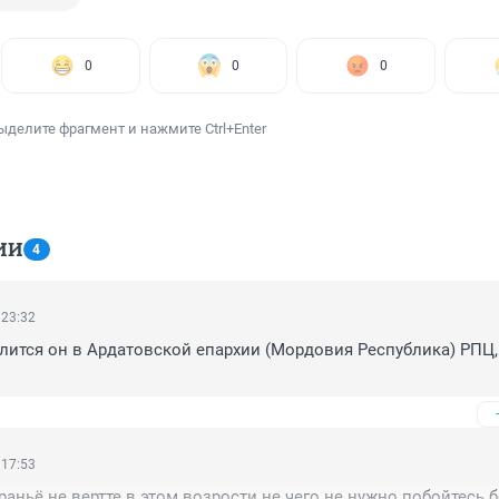
0
0
0
ыделите фрагмент и нажмите Ctrl+Enter
ИИ
4
 23:32
лится он в Ардатовской епархии (Мордовия Республика) РПЦ,
 17:53
раньё не вертте в этом возрости не чего не нужно побойтесь б