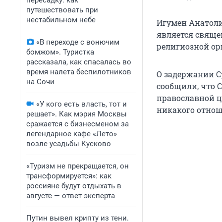
пересадку: как
путешествовать при
нестабильном небе
Игумен Анатоли
является свяще
«В переходе с вонючим
религиозной ор
бомжом». Туристка
рассказала, как спасалась во
время налета беспилотников
О задержании С
на Сочи
сообщили, что 
православной ц
«У кого есть власть, тот и
никакого отнош
решает». Как мэрия Москвы
сражается с бизнесменом за
легендарное кафе «Лето»
возле усадьбы Кусково
«Туризм не прекращается, он
трансформируется»: как
россияне будут отдыхать в
августе — ответ эксперта
Путин вывел крипту из тени.