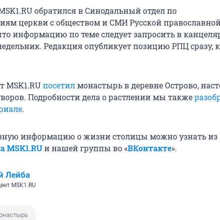
MSK1.RU обратился в Синодальный отдел по
ям церкви с обществом и СМИ Русской православной
что информацию по теме следует запросить в канцеля
недельник. Редакция опубликует позицию РПЦ сразу, 
ст MSK1.RU
посетил
монастырь в деревне Острово, нас
уворов. Подробности дела о растлении мы также
разоб
риале
.
вную информацию о жизни столицы можно узнать из
ла MSK1.RU
и нашей группы во «
ВКонтакте
».
й Лейба
ент MSK1.RU
онастырь