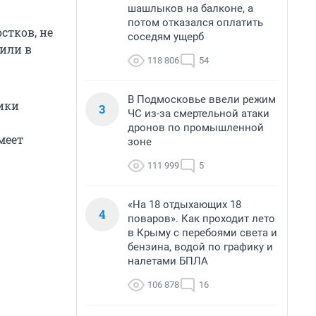
шашлыков на балконе, а
потом отказался оплатить
стков, не
соседям ущерб
или в
118 806
54
В Подмосковье ввели режим
ики
3
ЧС из-за смертельной атаки
дронов по промышленной
меет
зоне
111 999
5
«На 18 отдыхающих 18
4
поваров». Как проходит лето
в Крыму с перебоями света и
бензина, водой по графику и
налетами БПЛА
106 878
16