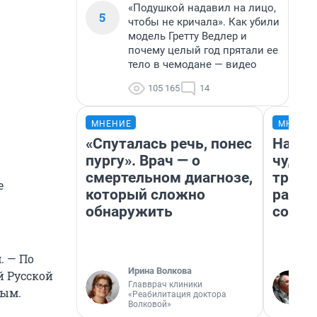
«Подушкой надавил на лицо,
5
чтобы не кричала». Как убили
модель Гретту Ведлер и
почему целый год прятали ее
тело в чемодане — видео
105 165
14
МНЕНИЕ
МНЕНИ
«Спуталась речь, понес
Насле
пургу». Врач — о
чудом
смертельном диагнозе,
транс
е
который сложно
разне
обнаружить
совет
. — По
Ирина Волкова
й Русской
Главврач клиники
вым.
«Реабилитация доктора
Волковой»