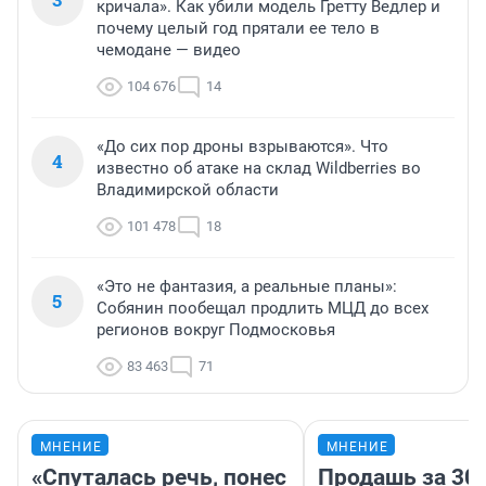
кричала». Как убили модель Гретту Ведлер и
почему целый год прятали ее тело в
чемодане — видео
104 676
14
«До сих пор дроны взрываются». Что
4
известно об атаке на склад Wildberries во
Владимирской области
101 478
18
«Это не фантазия, а реальные планы»:
5
Собянин пообещал продлить МЦД до всех
регионов вокруг Подмосковья
83 463
71
МНЕНИЕ
МНЕНИЕ
«Спуталась речь, понес
Продашь за 300