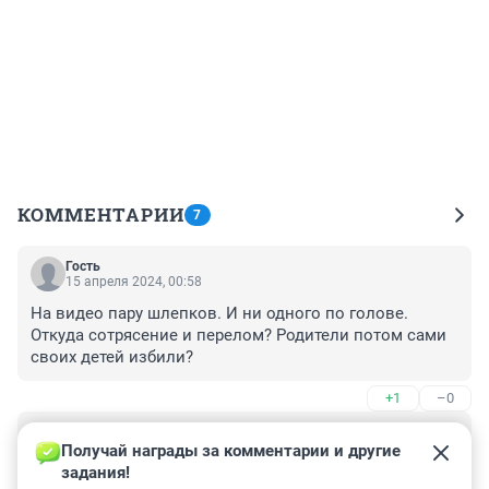
КОММЕНТАРИИ
7
Гость
15 апреля 2024, 00:58
На видео пару шлепков. И ни одного по голове. 
Откуда сотрясение и перелом? Родители потом сами 
своих детей избили?
+1
–0
Гость
11 апреля 2024, 10:05
Получай награды за комментарии и другие 
задания!
Таких теток надо сразу ограждать от общества! Что 