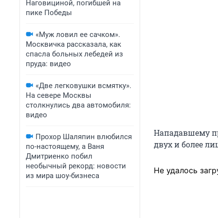
Наговициной, погибшей на
пике Победы
«Муж ловил ее сачком».
Москвичка рассказала, как
спасла больных лебедей из
пруда: видео
«Две легковушки всмятку».
На севере Москвы
столкнулись два автомобиля:
видео
Нападавшему пр
Прохор Шаляпин влюбился
двух и более ли
по-настоящему, а Ваня
Дмитриенко побил
необычный рекорд: новости
Не удалось загр
из мира шоу-бизнеса