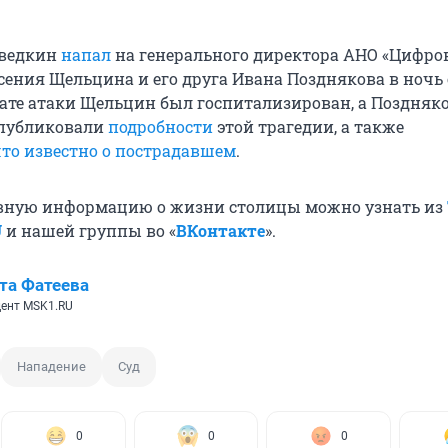
дведкин
напал
на генерального директора АНО «Цифро
ения Щельцина и его друга Ивана Позднякова в ночь с
тате атаки Щельцин был госпитализирован, а Поздняк
 публиковали
подробности
этой трагедии, а также
что известно о пострадавшем
.
вную информацию о жизни столицы можно узнать из
U
и нашей группы во «
ВКонтакте
».
та Фатеева
ент MSK1.RU
Нападение
Суд
0
0
0