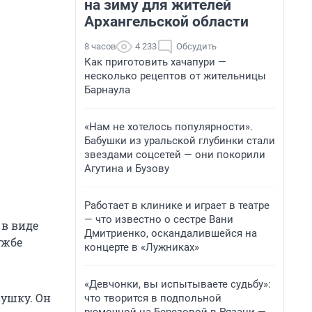
на зиму для жителей
Архангельской области
8 часов
4 233
Обсудить
Как приготовить хачапури —
несколько рецептов от жительницы
Барнаула
«Нам не хотелось популярности».
Бабушки из уральской глубинки стали
звездами соцсетей — они покорили
Агутина и Бузову
Работает в клинике и играет в театре
— что известно о сестре Вани
 в виде
Дмитриенко, оскандалившейся на
ужбе
концерте в «Лужниках»
«Девчонки, вы испытываете судьбу»:
вушку. Он
что творится в подпольной