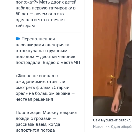
положат?» Мать двоих детей
набила первую татуировку в
50 лет — зачем она это
сделала и что отвечает
хейтерам
Переполненная
пассажирами электричка
столкнулась с грузовым
поездом — десятки человек
пострадали. Видео с места ЧП
«Финал не совпал с
ожиданиями»: стоит ли
смотреть фильм «Старый
орел» на большом экране —
честная рецензия
После жары Москву накроют
дожди с грозами —
Сам музыкант заявил,
рассказываем, когда
Источник: 
Суды общей
испортится погода