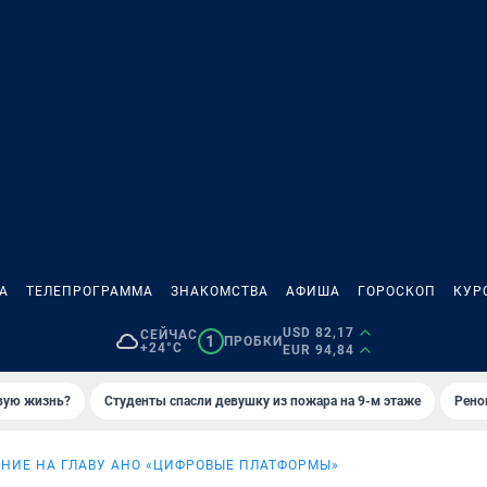
А
ТЕЛЕПРОГРАММА
ЗНАКОМСТВА
АФИША
ГОРОСКОП
КУР
USD 82,17
СЕЙЧАС
1
ПРОБКИ
+24°C
EUR 94,84
овую жизнь?
Студенты спасли девушку из пожара на 9-м этаже
Рено
НИЕ НА ГЛАВУ АНО «ЦИФРОВЫЕ ПЛАТФОРМЫ»