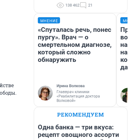
138 462
21
МНЕНИЕ
МНЕНИ
«Спуталась речь, понес
Прода
пургу». Врач — о
возьм
смертельном диагнозе,
нам г
который сложно
налог
обнаружить
косне
даже 
йстве
Ирина Волкова
вободы.
Главврач клиники
«Реабилитация доктора
Волковой»
РЕКОМЕНДУЕМ
Одна банка — три вкуса:
рецепт овощного ассорти