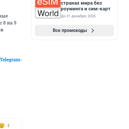
странах мира без
роуминга и сим-карт
вые
До 31 декабря, 2026
 8 на 9
ов
Все промокоды
Telegram-
2