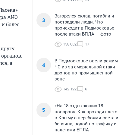
Пасека»
Загорелся склад, погибли и
ора АНО
3
пострадали люди. Что
 и более
происходит в Подмосковье
после атаки БПЛА — фото
158 082
17
 другу
 органов.
В Подмосковье ввели режим
ся, а
4
ЧС из-за смертельной атаки
дронов по промышленной
зоне
142 122
6
«На 18 отдыхающих 18
5
поваров». Как проходит лето
в Крыму с перебоями света и
бензина, водой по графику и
налетами БПЛА