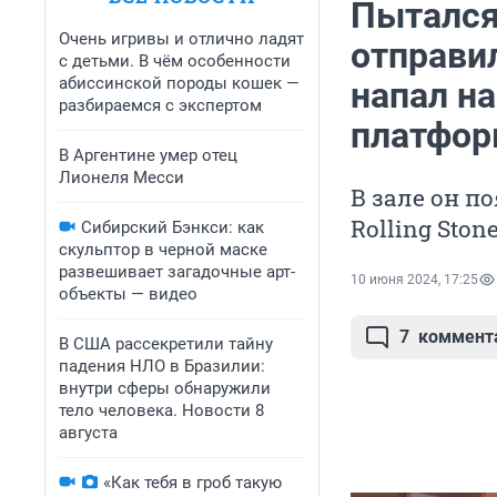
Пытался
Очень игривы и отлично ладят
отправи
с детьми. В чём особенности
абиссинской породы кошек —
напал н
разбираемся с экспертом
платфо
В Аргентине умер отец
Лионеля Месси
В зале он п
Rolling Ston
Сибирский Бэнкси: как
скульптор в черной маске
развешивает загадочные арт-
10 июня 2024, 17:25
объекты — видео
7
коммент
В США рассекретили тайну
падения НЛО в Бразилии:
внутри сферы обнаружили
тело человека. Новости 8
августа
«Как тебя в гроб такую