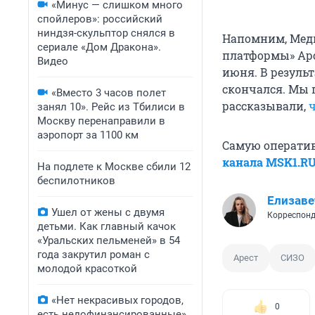
«Минус — слишком много
спойлеров»: российский
ниндзя-скульптор снялся в
Напомним, Ме
сериале «Дом Дракона».
платформы» Арс
Видео
июня. В резуль
скончался. Мы
«Вместо 3 часов полет
рассказывали,
занял 10». Рейс из Тбилиси в
Москву перенаправили в
аэропорт за 1100 км
Самую операти
канала MSK1.R
На подлете к Москве сбили 12
беспилотников
Елизаве
Ушел от жены с двумя
Корреспонд
детьми. Как главный качок
«Уральских пельменей» в 54
года закрутил роман с
Арест
СИЗО
молодой красоткой
«Нет некрасивых городов,
0
есть недофинансированные».