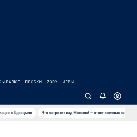
СЫ ВАЛЮТ
ПРОБКИ
ZODY
ИГРЫ
вация в Царицыно
Что за грохот над Москвой — ответ военных эксперто