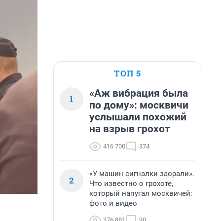
ТОП 5
«Аж вибрация была
1
по дому»: москвичи
услышали похожий
на взрыв грохот
416 700
374
«У машин сигналки заорали».
2
Что известно о грохоте,
который напугал москвичей:
фото и видео
376 881
90