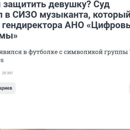
 защитить девушку? Суд
л в СИЗО музыканта, которы
а гендиректора АНО «Цифров
рмы»
оявился в футболке с символикой группы
es
20 301
ариев