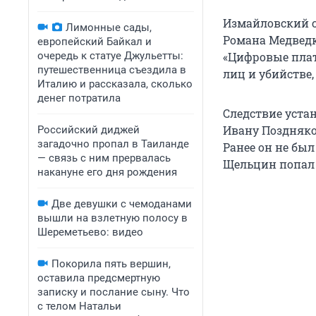
Измайловский с
Лимонные сады,
Романа Медвед
европейский Байкал и
очередь к статуе Джульетты:
«Цифровые плат
путешественница съездила в
лиц и убийстве,
Италию и рассказала, сколько
денег потратила
Следствие уста
Ивану Поздняко
Российский диджей
загадочно пропал в Таиланде
Ранее он не был
— связь с ним прервалась
Щельцин попал 
накануне его дня рождения
Две девушки с чемоданами
вышли на взлетную полосу в
Шереметьево: видео
Покорила пять вершин,
оставила предсмертную
записку и послание сыну. Что
с телом Натальи