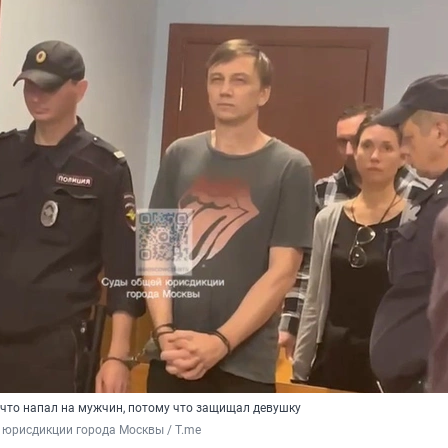
 что напал на мужчин, потому что защищал девушку
 юрисдикции города Москвы / T.me