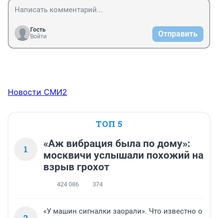
Гость
Отправить
Войти
Новости СМИ2
ТОП 5
«Аж вибрация была по дому»:
1
москвичи услышали похожий на
взрыв грохот
424 086
374
«У машин сигналки заорали». Что известно о
2