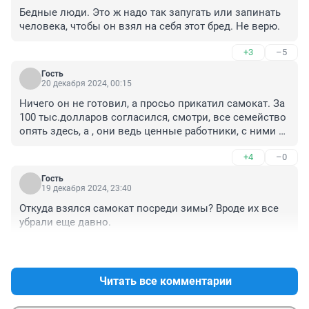
Бедные люди. Это ж надо так запугать или запинать 
человека, чтобы он взял на себя этот бред. Не верю.
+3
–5
Гость
20 декабря 2024, 00:15
Ничего он не готовил, а просьо прикатил самокат. За 
100 тыс.долларов согласился, смотри, все семейство 
опять здесь, а , они ведь ценные работники, с ними 
дружить надо и любить их надо и на налоги 
+4
–0
содержать
Гость
19 декабря 2024, 23:40
Откуда взялся самокат посреди зимы? Вроде их все 
убрали еще давно.
+0
–3
Читать все комментарии