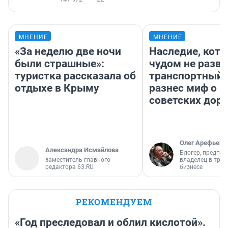
МНЕНИЕ
МНЕНИЕ
«За неделю две ночи
Наследие, кото
были страшные»:
чудом не разва
туристка рассказала об
транспортный 
отдыхе в Крыму
разнес миф о 
советских доро
Олег Арефьев
Александра Исмайлова
Блогер, предпри
заместитель главного
владелец в тра
редактора 63.RU
бизнесе
РЕКОМЕНДУЕМ
«Год преследовал и облил кислотой».