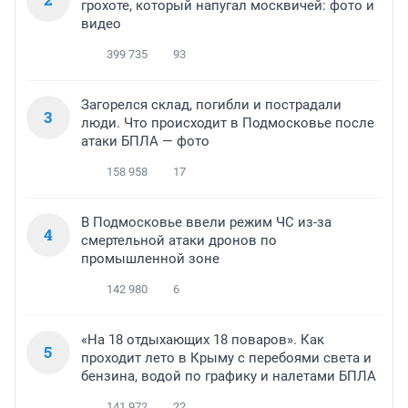
грохоте, который напугал москвичей: фото и
видео
399 735
93
Загорелся склад, погибли и пострадали
3
люди. Что происходит в Подмосковье после
атаки БПЛА — фото
158 958
17
В Подмосковье ввели режим ЧС из-за
4
смертельной атаки дронов по
промышленной зоне
142 980
6
«На 18 отдыхающих 18 поваров». Как
5
проходит лето в Крыму с перебоями света и
бензина, водой по графику и налетами БПЛА
141 972
22