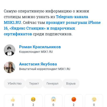
Самую оперативную информацию о жизни
столицы можно узнать из
Telegram-канала
MSK1.RU
. Сейчас там
проходит розыгрыш iPhone
16, «Яндекс Станции» и подарочных
сертификатов
среди подписчиков.
Роман Красильников
Корреспондент MSK1.RU
Анастасия Якубова
Внештатный корреспондент MSK1.RU
Убийство
Теракт
Генерал
Взрыв
0
2
0
2
0