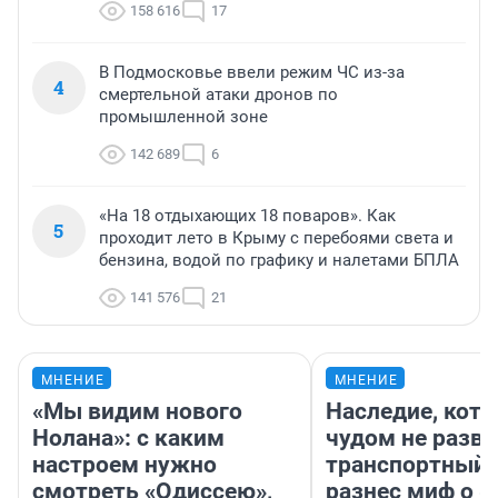
158 616
17
В Подмосковье ввели режим ЧС из-за
4
смертельной атаки дронов по
промышленной зоне
142 689
6
«На 18 отдыхающих 18 поваров». Как
5
проходит лето в Крыму с перебоями света и
бензина, водой по графику и налетами БПЛА
141 576
21
МНЕНИЕ
МНЕНИЕ
«Мы видим нового
Наследие, кото
Нолана»: с каким
чудом не разва
настроем нужно
транспортный 
смотреть «Одиссею»,
разнес миф о 